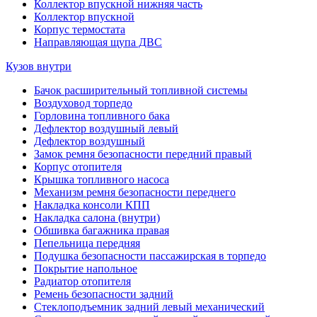
Коллектор впускной нижняя часть
Коллектор впускной
Корпус термостата
Направляющая щупа ДВС
Кузов внутри
Бачок расширительный топливной системы
Воздуховод торпедо
Горловина топливного бака
Дефлектор воздушный левый
Дефлектор воздушный
Замок ремня безопасности передний правый
Корпус отопителя
Крышка топливного насоса
Механизм ремня безопасности переднего
Накладка консоли КПП
Накладка салона (внутри)
Обшивка багажника правая
Пепельница передняя
Подушка безопасности пассажирская в торпедо
Покрытие напольное
Радиатор отопителя
Ремень безопасности задний
Стеклоподъемник задний левый механический