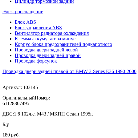
Цилиндр тормозной задний
Электрооснащение
Блок ABS
Блок управления ABS
Вентилятор радиатора охлаждения
Клемма аккумулятора минус
Корпус блока предохранителей подкапотного
Проводка двери задней левой
Проводка двери задней правой
Проводка форсунок
Проводка двери задней правой от BMW 3-Series E36 1990-2000
Артикул:
103145
ОригинальныйНомер:
61128367495
ДВС:
1.6 102л.с. М43 / МКПП Седан 1995г.
Б.у.
180 руб.