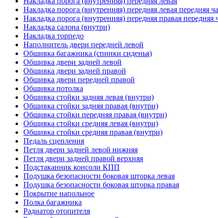
Накладка порога (внутренняя) передняя левая
Накладка порога (внутренняя) передняя левая передняя ч
Накладка порога (внутренняя) передняя правая передняя 
Накладка салона (внутри)
Накладка торпедо
Наполнитель двери передней левой
Обшивка багажника (спинки сиденья)
Обшивка двери задней левой
Обшивка двери задней правой
Обшивка двери передней правой
Обшивка потолка
Обшивка стойки задняя левая (внутри)
Обшивка стойки задняя правая (внутри)
Обшивка стойки передняя правая (внутри)
Обшивка стойки средняя левая (внутри)
Обшивка стойки средняя правая (внутри)
Педаль сцепления
Петля двери задней левой нижняя
Петля двери задней правой верхняя
Подстаканник консоли КПП
Подушка безопасности боковая шторка левая
Подушка безопасности боковая шторка правая
Покрытие напольное
Полка багажника
Радиатор отопителя