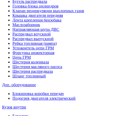
Бугель распредвала
Головка блока цилиндров
Клапан рециркуляции выхлопных газов
Крышка двигателя передняя
Лента крепления бензобака
Маслозаборник
Направляющая щупа ДВС
Распредвал впускной
Распредвал выпускной
Рейка топливная (рампа)
Успокоитель цепи ГРМ
Форсунка инжекторная
Цепь ГРМ
Шестерня коленвала
Шестерня масляного насоса
Шестерня распредвала
Шланг топливный
Доп. оборудование
Блокировка коробки передач
Подогрев двигателя электрический
Кузов внутри
Бардачок