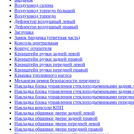
Воздуховод салона
Воздуховод торпедо большой
Воздуховод торпедо
Дефлектор воздушный левый
Дефлектор воздушный правый
Заглушка
Замок бардачка (ответная часть)
Консоль центральная
Корпус отопителя
Кронштейн ручки задней левой
Кронштейн ручки задней правой
Кронштейн ручки передней левой
Кронштейн ручки передней правой
Крышка топливного насоса
Механизм ремня безопасности переднего
Накладка блока управления стеклоподъемниками задняя 
Накладка блока управления стеклоподъемниками задняя 
Накладка блока управления стеклоподъемниками передня
Накладка блока управления стеклоподъемниками передня
Накладка консоли КПП
Накладка обшивки двери задней левой
Накладка обшивки двери задней правой
Накладка обшивки двери передней левой
Накладка обшивки двери передней правой