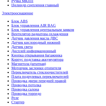
Ручка МКПП
Цилиндр сцепления главный
Электрооснащение
Блок ABS
Блок управления AIR BAG
Блок управления центральным замком
Вентилятор радиатора охлаждения
Датчик давления масла ДВС
Датчик кислородный нижний
Датчик света
Дисплей информационный
Кнопка открывания багажника
Корпус подставка аккумулятора
Магнитола (штатная)
Моторчик заслонки отопителя
Переключатель стеклоочистителей
Плата подрулевых переключателей
Проводка двери передней правой
Проводка потолка
Проводка салона
Проводка торпедо
Реле
Стартер