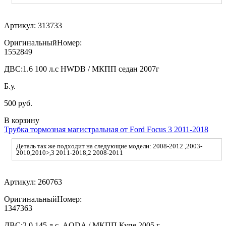
Артикул:
313733
ОригинальныйНомер:
1552849
ДВС:
1.6 100 л.с HWDB / МКПП седан 2007г
Б.у.
500 руб.
В корзину
Трубка тормозная магистральная от Ford Focus 3 2011-2018
Деталь так же подходит на следующие модели: 2008-2012 ,2003-
2010,2010>,3 2011-2018,2 2008-2011
Артикул:
260763
ОригинальныйНомер:
1347363
ДВС:
2.0 145 л.с. AODA / МКПП Купе 2005 г.