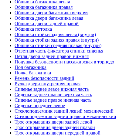
Обшивка багажника левая
Обшивка багажника правая
Обшивка двери багажника верхняя
Обшивка двери багажника левая
Обшивка двери задней правой
Обшивка потолка
Обшивка стойки задняя левая (внутри)
Обшивка стойки задняя правая (внутри)
Обшивка стойки средняя правая (внутри)
Ответная часть фиксатора спинки сиденья
Петля двери задней правой нижняя
Подушка безопасности пассажирская в торпедо
Пол багажника
Полка багажника
Ремень безопасности задний
Ручка двери внутренняя правая
Сиденье заднее левое нижняя часть
Сиденье заднее правое верхняя часть
Сиденье заднее правое нижняя часть
Сиденье переднее левое
Стеклоподъемник задний левый механический
Стеклоподъемник задний правый механический
Трос открывания двери задней левой
Трос открывания двери задней правой
Трос открывания двери передней правой