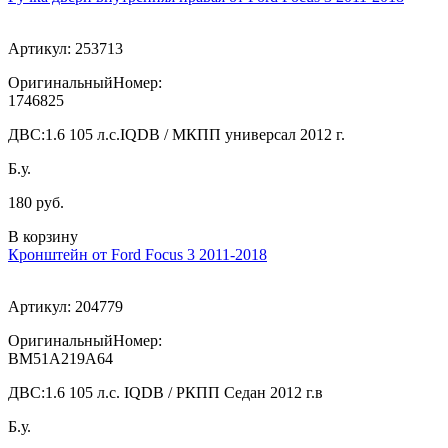
Артикул:
253713
ОригинальныйНомер:
1746825
ДВС:
1.6 105 л.с.IQDB / МКПП универсал 2012 г.
Б.у.
180 руб.
В корзину
Кронштейн от Ford Focus 3 2011-2018
Артикул:
204779
ОригинальныйНомер:
BM51A219A64
ДВС:
1.6 105 л.с. IQDB / РКПП Седан 2012 г.в
Б.у.