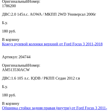
ОригинальныйНомер:
1786200
ДВС:
2.0 145л.с. AOWA / МКПП 2WD Универсал 2006г
Б.у.
180 руб.
В корзину
Кожух рулевой колонки верхний от Ford Focus 3 2011-2018
Артикул:
204744
ОригинальныйНомер:
AM513530ACW
ДВС:
1.6 105 л.с. IQDB / РКПП Седан 2012 г.в
Б.у.
180 руб.
В корзину
Обшивка стойки задняя правая (внутри) от Ford Focus 3 2011-