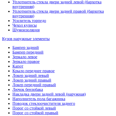
Уплотнитель стекла двери задней левой (бархотка
внутренняя)
Уплотнитель стекла двери задней правой (бархотка
внутренняя)
Усилитель торпедо
Чехол кулисы
Шумоизоляция
Кузов наружные элементы
Бампер задний
Бампер передний
Зеркало левое
Зеркало правое
Капот
Крыло переднее правое
Локер задний левый
Локер задний правый
Локер передний правый
Лючок бензобака
Накладка двери задней левой (наружная)
Наполнитель пола багажника
Поводок стеклоочистителя заднего
Порог со стойкой левый
Порог со стойкой правый