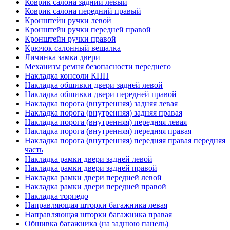
Коврик салона задний левый
Коврик салона передний правый
Кронштейн ручки левой
Кронштейн ручки передней правой
Кронштейн ручки правой
Крючок салонный вешалка
Личинка замка двери
Механизм ремня безопасности переднего
Накладка консоли КПП
Накладка обшивки двери задней левой
Накладка обшивки двери передней правой
Накладка порога (внутренняя) задняя левая
Накладка порога (внутренняя) задняя правая
Накладка порога (внутренняя) передняя левая
Накладка порога (внутренняя) передняя правая
Накладка порога (внутренняя) передняя правая передняя
часть
Накладка рамки двери задней левой
Накладка рамки двери задней правой
Накладка рамки двери передней левой
Накладка рамки двери передней правой
Накладка торпедо
Направляющая шторки багажника левая
Направляющая шторки багажника правая
Обшивка багажника (на заднюю панель)