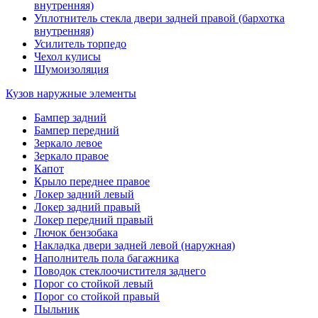
внутренняя)
Уплотнитель стекла двери задней правой (бархотка
внутренняя)
Усилитель торпедо
Чехол кулисы
Шумоизоляция
Кузов наружные элементы
Бампер задний
Бампер передний
Зеркало левое
Зеркало правое
Капот
Крыло переднее правое
Локер задний левый
Локер задний правый
Локер передний правый
Лючок бензобака
Накладка двери задней левой (наружная)
Наполнитель пола багажника
Поводок стеклоочистителя заднего
Порог со стойкой левый
Порог со стойкой правый
Пыльник