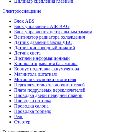
Цилиндр сцепления главный
Электрооснащение
Блок ABS
Блок управления AIR BAG
Блок управления центральным замком
Вентилятор радиатора охлаждения
Датчик давления масла ДВС
Датчик кислородный нижний
Датчик света
Дисплей информационный
Кнопка открывания багажника
Корпус подставка аккумулятора
Магнитола (штатная)
Моторчик заслонки отопителя
Переключатель стеклоочистителей
Плата подрулевых переключателей
Проводка двери передней правой
Проводка потолка
Проводка салона
Проводка торпедо
Реле
Стартер
Будьте всегда в курсе!