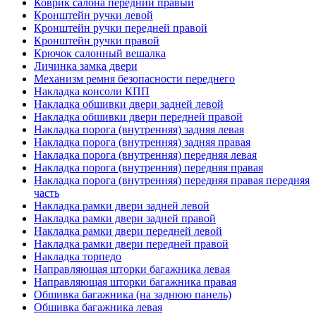
Коврик салона передний правый
Кронштейн ручки левой
Кронштейн ручки передней правой
Кронштейн ручки правой
Крючок салонный вешалка
Личинка замка двери
Механизм ремня безопасности переднего
Накладка консоли КПП
Накладка обшивки двери задней левой
Накладка обшивки двери передней правой
Накладка порога (внутренняя) задняя левая
Накладка порога (внутренняя) задняя правая
Накладка порога (внутренняя) передняя левая
Накладка порога (внутренняя) передняя правая
Накладка порога (внутренняя) передняя правая передняя
часть
Накладка рамки двери задней левой
Накладка рамки двери задней правой
Накладка рамки двери передней левой
Накладка рамки двери передней правой
Накладка торпедо
Направляющая шторки багажника левая
Направляющая шторки багажника правая
Обшивка багажника (на заднюю панель)
Обшивка багажника левая