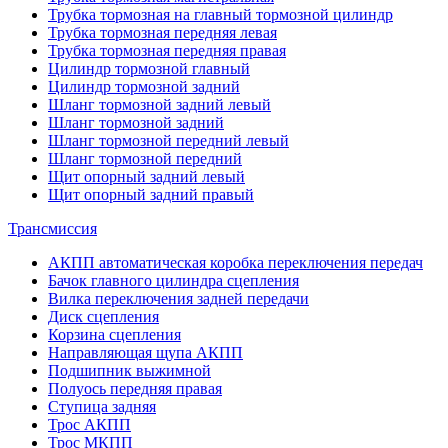
Трубка тормозная на главный тормозной цилиндр
Трубка тормозная передняя левая
Трубка тормозная передняя правая
Цилиндр тормозной главный
Цилиндр тормозной задний
Шланг тормозной задний левый
Шланг тормозной задний
Шланг тормозной передний левый
Шланг тормозной передний
Щит опорный задний левый
Щит опорный задний правый
Трансмиссия
АКПП автоматическая коробка переключения передач
Бачок главного цилиндра сцепления
Вилка переключения задней передачи
Диск сцепления
Корзина сцепления
Направляющая щупа АКПП
Подшипник выжимной
Полуось передняя правая
Ступица задняя
Трос АКПП
Трос МКПП