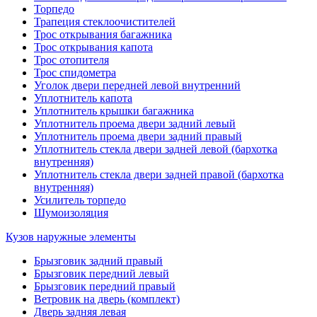
Торпедо
Трапеция стеклоочистителей
Трос открывания багажника
Трос открывания капота
Трос отопителя
Трос спидометра
Уголок двери передней левой внутренний
Уплотнитель капота
Уплотнитель крышки багажника
Уплотнитель проема двери задний левый
Уплотнитель проема двери задний правый
Уплотнитель стекла двери задней левой (бархотка
внутренняя)
Уплотнитель стекла двери задней правой (бархотка
внутренняя)
Усилитель торпедо
Шумоизоляция
Кузов наружные элементы
Брызговик задний правый
Брызговик передний левый
Брызговик передний правый
Ветровик на дверь (комплект)
Дверь задняя левая