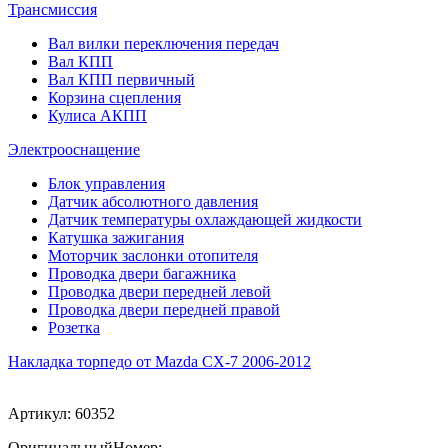
Трансмиссия
Вал вилки переключения передач
Вал КПП
Вал КПП первичный
Корзина сцепления
Кулиса АКПП
Электрооснащение
Блок управления
Датчик абсолютного давления
Датчик температуры охлаждающей жидкости
Катушка зажигания
Моторчик заслонки отопителя
Проводка двери багажника
Проводка двери передней левой
Проводка двери передней правой
Розетка
Накладка торпедо от Mazda CX-7 2006-2012
Артикул:
60352
ОригинальныйНомер: