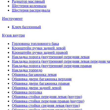
Радиатор масляный
Шестерня коленвала
Шестерня распредвала
Инструмент
Ключ баллонный
Кузов внутри
Горловина топливного бака
Кронштейн ручки задней левой
Кронштейн ручки задней правой
Накладка порога (внутренняя) передняя левая
Накладка порога (внутренняя) передняя левая передняя ч
Накладка порога (внутренняя) передняя правая
Накладка торпедо
Обшивка багажника левая
Обшивка двери багажника верхняя
Обшивка двери багажника правая
Обшивка двери задней левой
Обшивка потолка
Обшивка стойки передняя левая (внутри)
Обшивка стойки передняя правая (внутри)
Обшивка стойки средняя левая (внутри)
Обшивка стойки средняя правая (внутри)