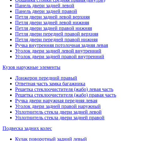
Панель двери задней левой
Панель двери задней правой
Петля двери задней левой верхняя
Петля двери задней левой нижняя
Петля двери задней правой нижняя
Петля двери передней правой верхняя
Петля двери передней правой нижняя
Ручка внутренняя потолочная задняя левая
Уголок двери задней левой внутренний
Уголок двери задней правой внутренний
Кузов наружные элементы
Лонжерон передний правый
Ответная часть замка багажника
Решетка стеклоочистителя (жабо) левая часть
Решетка стеклоочистителя (жабо) правая часть
Ручка двери наружная передняя левая
Уголок двери задней правой наружный
Уплотнитель стекла двери задней левой
Уплотнитель стекла двери задней правой
Подвеска задних колес
Кулак поворотный задний левый