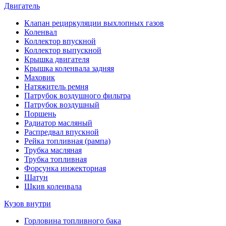
Двигатель
Клапан рециркуляции выхлопных газов
Коленвал
Коллектор впускной
Коллектор выпускной
Крышка двигателя
Крышка коленвала задняя
Маховик
Натяжитель ремня
Патрубок воздушного фильтра
Патрубок воздушный
Поршень
Радиатор масляный
Распредвал впускной
Рейка топливная (рампа)
Трубка масляная
Трубка топливная
Форсунка инжекторная
Шатун
Шкив коленвала
Кузов внутри
Горловина топливного бака