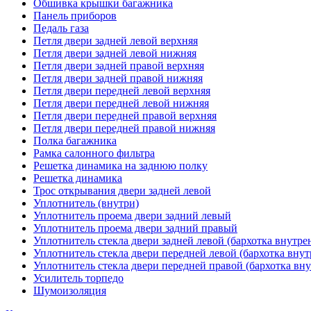
Обшивка крышки багажника
Панель приборов
Педаль газа
Петля двери задней левой верхняя
Петля двери задней левой нижняя
Петля двери задней правой верхняя
Петля двери задней правой нижняя
Петля двери передней левой верхняя
Петля двери передней левой нижняя
Петля двери передней правой верхняя
Петля двери передней правой нижняя
Полка багажника
Рамка салонного фильтра
Решетка динамика на заднюю полку
Решетка динамика
Трос открывания двери задней левой
Уплотнитель (внутри)
Уплотнитель проема двери задний левый
Уплотнитель проема двери задний правый
Уплотнитель стекла двери задней левой (бархотка внутре
Уплотнитель стекла двери передней левой (бархотка внут
Уплотнитель стекла двери передней правой (бархотка вну
Усилитель торпедо
Шумоизоляция