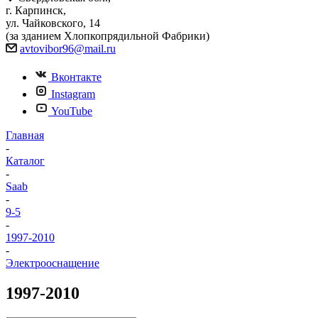
г. Карпинск,
ул. Чайковского, 14
(за зданием Хлопкопрядильной Фабрики)
avtovibor96@mail.ru
Вконтакте
Instagram
YouTube
Главная
-
Каталог
-
Saab
-
9-5
-
1997-2010
-
Электрооснащение
1997-2010