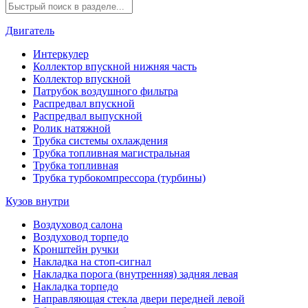
Двигатель
Интеркулер
Коллектор впускной нижняя часть
Коллектор впускной
Патрубок воздушного фильтра
Распредвал впускной
Распредвал выпускной
Ролик натяжной
Трубка системы охлаждения
Трубка топливная магистральная
Трубка топливная
Трубка турбокомпрессора (турбины)
Кузов внутри
Воздуховод салона
Воздуховод торпедо
Кронштейн ручки
Накладка на стоп-сигнал
Накладка порога (внутренняя) задняя левая
Накладка торпедо
Направляющая стекла двери передней левой