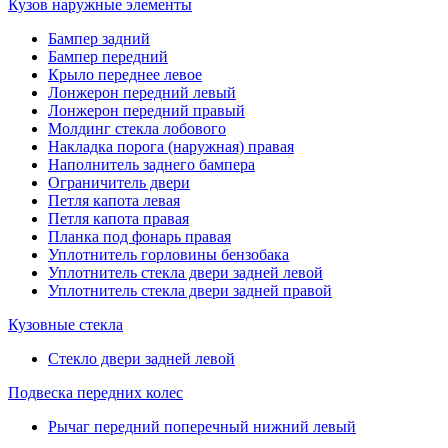
Кузов наружные элементы
Бампер задний
Бампер передний
Крыло переднее левое
Лонжерон передний левый
Лонжерон передний правый
Молдинг стекла лобового
Накладка порога (наружная) правая
Наполнитель заднего бампера
Ограничитель двери
Петля капота левая
Петля капота правая
Планка под фонарь правая
Уплотнитель горловины бензобака
Уплотнитель стекла двери задней левой
Уплотнитель стекла двери задней правой
Кузовные стекла
Стекло двери задней левой
Подвеска передних колес
Рычаг передний поперечный нижний левый