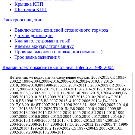
Крышка КПП
Шестерня КПП
Электрооснащение
Выключатель концевой стояночного тормоза
Датчик детонации
Клапан электромагнитный
Клемма аккумулятора минус
Провода высокого напряжения (комплект)
Трос замка зажигания
Клапан электромагнитный от Seat Toledo 2 1998-2004
Деталь так же подходит на следующие модели: 2003-2015,6K 1993-
2002,2 1998-2004,2008-2016,2006-2016,2002-2010,C7 2012-
2019,1998-2010,8N 1998-2006,C6 2004-2011,5 2003-2009,8R 2008-
2017,2006-2015,D5 2017>,T5 2003-2015,4 2016-2019,8J 2006-2014,B6
2000-2006,3 2002-2008,C7 2011-2018,B6 2008-2015,3 2004-2009,B6
2005-2010,2010-2015,2009-2013,2007-2016,2010>,2010>,4G 2010–
2018,B5 1996-2005,B8 2007-2015 ,4 1997-2006,2013>,D4 2010-
2017,C8 2018>,8T 2007-2016,2 1996-2006,8L 1996-2003,2007-2014,6
2011-2018,8V 2012-2020,T6 2015>,B8 2009-2016,4 2001-2009,8P
2003-2013,2004-2015,D3 2002-2010,1995-2010,8U 2011-2018,1999-
2007,2009-2016,6 2008-2013,3 2004-2015,2010-2017,2004-2014,B7
2010-2015,1 1998-2006,4M 2015>,4L 2005-2015,3 1994-2001,B7
2004-2009,2008-2017,4 2008-2017,C6 2006-2012,1998-2005,T4 1990-
2003,2010>,1996-2010,2 1993-2002,C5 1997-2004,5 2005-2011,6L
2002-2009,2009-2018,2006-2015