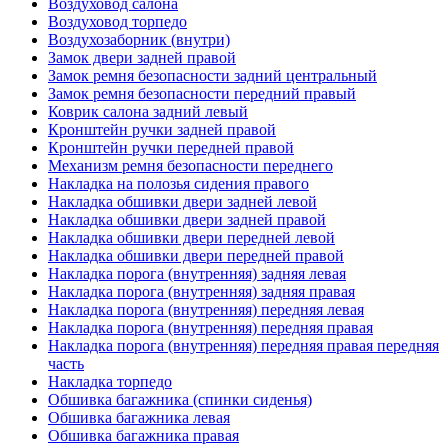
Воздуховод салона
Воздуховод торпедо
Воздухозаборник (внутри)
Замок двери задней правой
Замок ремня безопасности задний центральный
Замок ремня безопасности передний правый
Коврик салона задний левый
Кронштейн ручки задней правой
Кронштейн ручки передней правой
Механизм ремня безопасности переднего
Накладка на полозья сидения правого
Накладка обшивки двери задней левой
Накладка обшивки двери задней правой
Накладка обшивки двери передней левой
Накладка обшивки двери передней правой
Накладка порога (внутренняя) задняя левая
Накладка порога (внутренняя) задняя правая
Накладка порога (внутренняя) передняя левая
Накладка порога (внутренняя) передняя правая
Накладка порога (внутренняя) передняя правая передняя
часть
Накладка торпедо
Обшивка багажника (спинки сиденья)
Обшивка багажника левая
Обшивка багажника правая