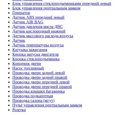
Блок управления стеклоподъемниками передний левый
Блок управления центральным замком
Генератор
Датчик ABS передний левый
Датчик AIR BAG
Датчик давления масла ДВС
Датчик кислородный нижний
Датчик массового расхода воздуха
Датчик
Датчик температуры воздуха
Катушка зажигания
Кнопка запуска двигателя
Кнопка стеклоподъемника
Концевик двери
Насос топливный
Проводка двери задней левой
Проводка двери задней правой
Проводка двери передней левой
Проводка двери передней правой
Проводка крышки багажника
Проводка подкапотная
Проводка салона (жгут)
Пульт управления центральным замком
Розетка