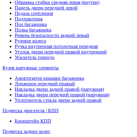
Обшивка стойки средняя левая (внутри)
Панель двери передней левой
Педаль сцепления
Подлокотник
Пол багажника
Полка багажника
Ремень безопасности задний левый
Рулевое колесо
Ручка внутренняя потолочная передняя
Уголок двери передней правой внутренний
Усилитель торпедо
Кузов наружные элементы
Амортизатор крышки багажника
Лонжерон передний правый
Накладка двери задней правой (наружная)
Накладка двери передней правой (наружная)
Уплотнитель стекла двери задней правой
Подвеска двигателя / КПП
Кронштейн КПП
Подвеска задних колес