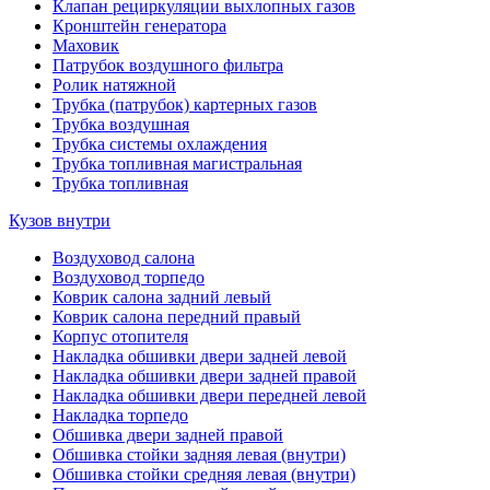
Клапан рециркуляции выхлопных газов
Кронштейн генератора
Маховик
Патрубок воздушного фильтра
Ролик натяжной
Трубка (патрубок) картерных газов
Трубка воздушная
Трубка системы охлаждения
Трубка топливная магистральная
Трубка топливная
Кузов внутри
Воздуховод салона
Воздуховод торпедо
Коврик салона задний левый
Коврик салона передний правый
Корпус отопителя
Накладка обшивки двери задней левой
Накладка обшивки двери задней правой
Накладка обшивки двери передней левой
Накладка торпедо
Обшивка двери задней правой
Обшивка стойки задняя левая (внутри)
Обшивка стойки средняя левая (внутри)