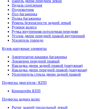
Панель двери передней левой
Педаль сцепления
Подлокотник
Пол багажника
Полка багажника
Ремень безопасности задний левый
Рулевое колесо
Ручка внутренняя потолочная передняя
Уголок двери передней правой внутренний
Усилитель торпедо
Кузов наружные элементы
Амортизатор крышки багажника
Лонжерон передний правый
Накладка двери задней правой (наружная)
Накладка двери передней правой (наружная)
Уплотнитель стекла двери задней правой
Подвеска двигателя / КПП
Кронштейн КПП
Подвеска задних колес
Рычаг задний продольный левый