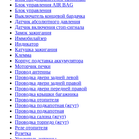
Блок управления AIR BAG
Блок управления
Выключатель концевой бардачка
Датчик абсолютного давления
Датчик включения стоп-сигнала
Замок зажигания
Иммобилайзер
Индикатор
Катушка зажигания
Клемма
Корпус подставка аккумулятора
Моторчик печки
Провод антенны
Проводка двери задней левой
Проводка двери задней правой
Проводка двери передней правой
Проводка крышки багажника
Проводка отопителя
Проводка подкапотная (жгут)
Проводка подкапотная
Проводка салона (жгут)
Проводка торпедо (жгут)
Реле отопителя
Розетка
Усилитель антенны