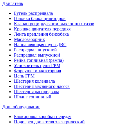
Двигатель
Бугель распредвала
Головка блока цилиндров
Клапан рециркуляции выхлопных газов
Крышка двигателя передняя
Лента крепления бензобака
Маслозаборник
Направляющая щупа ДВС
Распредвал впускной
Распредвал выпускной
Рейка топливная (рампа)
Успокоитель цепи ГРМ
Форсунка инжекторная
Цепь ГРМ
Шестерня коленвала
Шестерня масляного насоса
Шестерня распредвала
Шланг топливный
Доп. оборудование
Блокировка коробки передач
Подогрев двигателя электрический