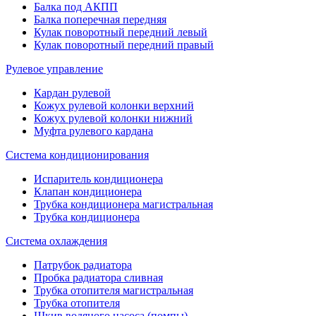
Балка под АКПП
Балка поперечная передняя
Кулак поворотный передний левый
Кулак поворотный передний правый
Рулевое управление
Кардан рулевой
Кожух рулевой колонки верхний
Кожух рулевой колонки нижний
Муфта рулевого кардана
Система кондиционирования
Испаритель кондиционера
Клапан кондиционера
Трубка кондиционера магистральная
Трубка кондиционера
Система охлаждения
Патрубок радиатора
Пробка радиатора сливная
Трубка отопителя магистральная
Трубка отопителя
Шкив водяного насоса (помпы)