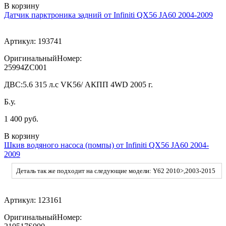
В корзину
Датчик парктроника задний от Infiniti QX56 JA60 2004-2009
Артикул:
193741
ОригинальныйНомер:
25994ZC001
ДВС:
5.6 315 л.с VK56/ АКПП 4WD 2005 г.
Б.у.
1 400 руб.
В корзину
Шкив водяного насоса (помпы) от Infiniti QX56 JA60 2004-
2009
Деталь так же подходит на следующие модели: Y62 2010>,2003-2015
Артикул:
123161
ОригинальныйНомер: