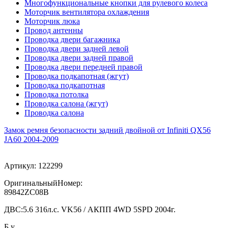
Многофункциональные кнопки для рулевого колеса
Моторчик вентилятора охлаждения
Моторчик люка
Провод антенны
Проводка двери багажника
Проводка двери задней левой
Проводка двери задней правой
Проводка двери передней правой
Проводка подкапотная (жгут)
Проводка подкапотная
Проводка потолка
Проводка салона (жгут)
Проводка салона
Замок ремня безопасности задний двойной от Infiniti QX56
JA60 2004-2009
Артикул:
122299
ОригинальныйНомер:
89842ZC08B
ДВС:
5.6 316л.с. VK56 / АКПП 4WD 5SPD 2004г.
Б.у.