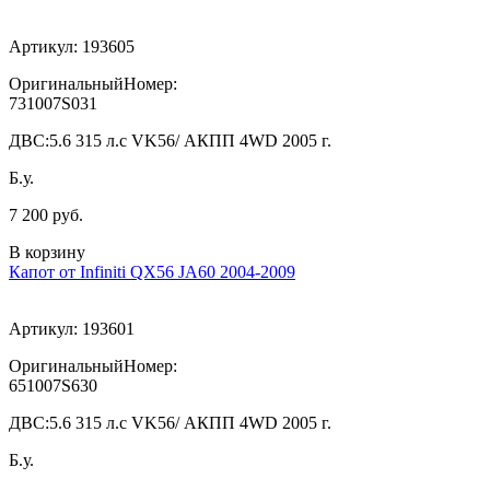
Артикул:
193605
ОригинальныйНомер:
731007S031
ДВС:
5.6 315 л.с VK56/ АКПП 4WD 2005 г.
Б.у.
7 200 руб.
В корзину
Капот от Infiniti QX56 JA60 2004-2009
Артикул:
193601
ОригинальныйНомер:
651007S630
ДВС:
5.6 315 л.с VK56/ АКПП 4WD 2005 г.
Б.у.