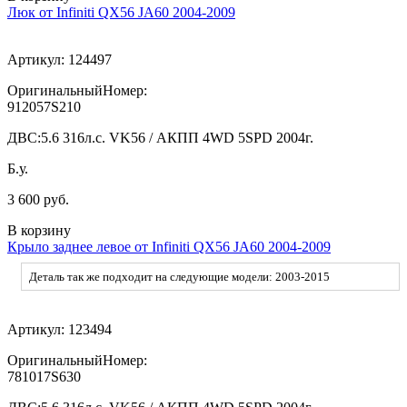
Люк от Infiniti QX56 JA60 2004-2009
Артикул:
124497
ОригинальныйНомер:
912057S210
ДВС:
5.6 316л.с. VK56 / АКПП 4WD 5SPD 2004г.
Б.у.
3 600 руб.
В корзину
Крыло заднее левое от Infiniti QX56 JA60 2004-2009
Деталь так же подходит на следующие модели: 2003-2015
Артикул:
123494
ОригинальныйНомер:
781017S630