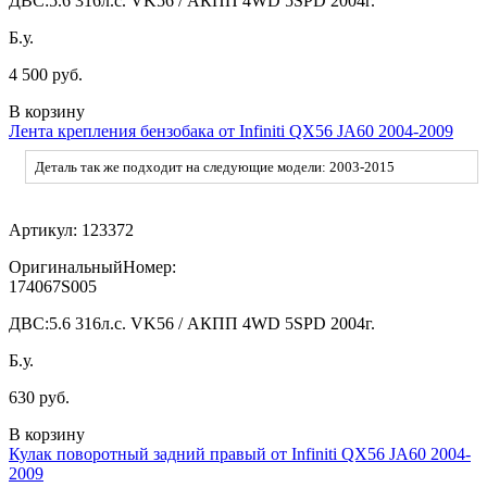
ДВС:
5.6 316л.с. VK56 / АКПП 4WD 5SPD 2004г.
Б.у.
4 500 руб.
В корзину
Лента крепления бензобака от Infiniti QX56 JA60 2004-2009
Деталь так же подходит на следующие модели: 2003-2015
Артикул:
123372
ОригинальныйНомер:
174067S005
ДВС:
5.6 316л.с. VK56 / АКПП 4WD 5SPD 2004г.
Б.у.
630 руб.
В корзину
Кулак поворотный задний правый от Infiniti QX56 JA60 2004-
2009