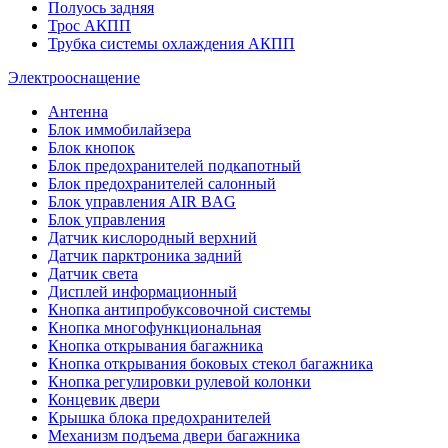
Полуось задняя
Трос АКПП
Трубка системы охлаждения АКПП
Электрооснащение
Антенна
Блок иммобилайзера
Блок кнопок
Блок предохранителей подкапотный
Блок предохранителей салонный
Блок управления AIR BAG
Блок управления
Датчик кислородный верхний
Датчик парктроника задний
Датчик света
Дисплей информационный
Кнопка антипробуксовочной системы
Кнопка многофункциональная
Кнопка открывания багажника
Кнопка открывания боковых стекол багажника
Кнопка регулировки рулевой колонки
Концевик двери
Крышка блока предохранителей
Механизм подъема двери багажника