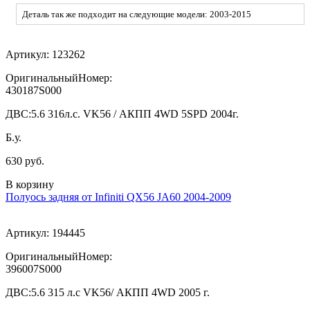
Деталь так же подходит на следующие модели: 2003-2015
Артикул:
123262
ОригинальныйНомер:
430187S000
ДВС:
5.6 316л.с. VK56 / АКПП 4WD 5SPD 2004г.
Б.у.
630 руб.
В корзину
Полуось задняя от Infiniti QX56 JA60 2004-2009
Артикул:
194445
ОригинальныйНомер:
396007S000
ДВС:
5.6 315 л.с VK56/ АКПП 4WD 2005 г.