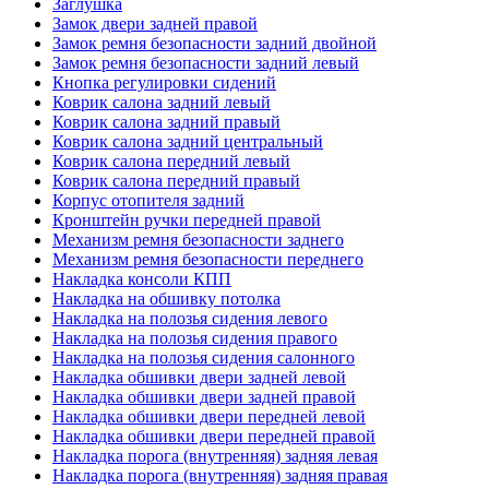
Заглушка
Замок двери задней правой
Замок ремня безопасности задний двойной
Замок ремня безопасности задний левый
Кнопка регулировки сидений
Коврик салона задний левый
Коврик салона задний правый
Коврик салона задний центральный
Коврик салона передний левый
Коврик салона передний правый
Корпус отопителя задний
Кронштейн ручки передней правой
Механизм ремня безопасности заднего
Механизм ремня безопасности переднего
Накладка консоли КПП
Накладка на обшивку потолка
Накладка на полозья сидения левого
Накладка на полозья сидения правого
Накладка на полозья сидения салонного
Накладка обшивки двери задней левой
Накладка обшивки двери задней правой
Накладка обшивки двери передней левой
Накладка обшивки двери передней правой
Накладка порога (внутренняя) задняя левая
Накладка порога (внутренняя) задняя правая