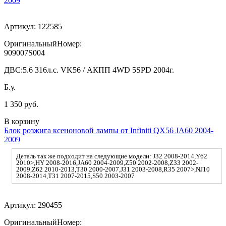
2009
Артикул:
122585
ОригинальныйНомер:
909007S004
ДВС:
5.6 316л.с. VK56 / АКПП 4WD 5SPD 2004г.
Б.у.
1 350 руб.
В корзину
Блок розжига ксеноновой лампы от Infiniti QX56 JA60 2004-
2009
Деталь так же подходит на следующие модели: J32 2008-2014,Y62
2010>,HY 2008-2016,JA60 2004-2009,Z50 2002-2008,Z33 2002-
2009,Z62 2010-2013,T30 2000-2007,J31 2003-2008,R35 2007>,NJ10
2008-2014,T31 2007-2015,S50 2003-2007
Артикул:
290455
ОригинальныйНомер: