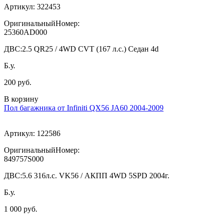
Артикул:
322453
ОригинальныйНомер:
25360AD000
ДВС:
2.5 QR25 / 4WD CVT (167 л.с.) Седан 4d
Б.у.
200 руб.
В корзину
Пол багажника от Infiniti QX56 JA60 2004-2009
Артикул:
122586
ОригинальныйНомер:
849757S000
ДВС:
5.6 316л.с. VK56 / АКПП 4WD 5SPD 2004г.
Б.у.
1 000 руб.