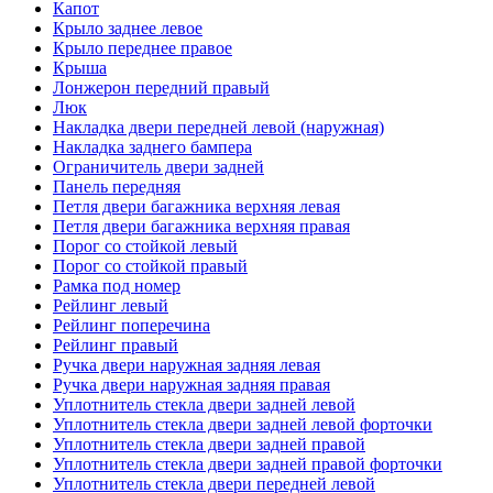
Капот
Крыло заднее левое
Крыло переднее правое
Крыша
Лонжерон передний правый
Люк
Накладка двери передней левой (наружная)
Накладка заднего бампера
Ограничитель двери задней
Панель передняя
Петля двери багажника верхняя левая
Петля двери багажника верхняя правая
Порог со стойкой левый
Порог со стойкой правый
Рамка под номер
Рейлинг левый
Рейлинг поперечина
Рейлинг правый
Ручка двери наружная задняя левая
Ручка двери наружная задняя правая
Уплотнитель стекла двери задней левой
Уплотнитель стекла двери задней левой форточки
Уплотнитель стекла двери задней правой
Уплотнитель стекла двери задней правой форточки
Уплотнитель стекла двери передней левой