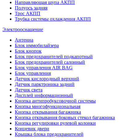
Направляющая щупа АКПП
Полуось задняя
Трос АКПП
Трубка системы охлаждения АКПП
Электрооснащение
Антенна
Блок иммобилайзера
Блок кнопок
Блок предохранителей подкапотный
Блок предохранителей салонный
Блок управления AIR BAG
Блок управления
Датчик кислородный верхний
Датчик парктроника задний
Датчик света
Дисплей информационный
Кнопка антипробуксовочной системы
Кнопка многофункциональная
Кнопка открывания багажника
Кнопка открывания боковых стекол багажника
Кнопка регулировки рулевой колонки
Концевик двери
Крышка блока предохранителей