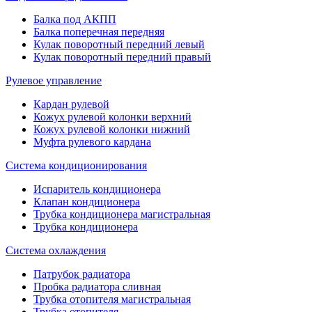
Балка под АКПП
Балка поперечная передняя
Кулак поворотный передний левый
Кулак поворотный передний правый
Рулевое управление
Кардан рулевой
Кожух рулевой колонки верхний
Кожух рулевой колонки нижний
Муфта рулевого кардана
Система кондиционирования
Испаритель кондиционера
Клапан кондиционера
Трубка кондиционера магистральная
Трубка кондиционера
Система охлаждения
Патрубок радиатора
Пробка радиатора сливная
Трубка отопителя магистральная
Трубка отопителя