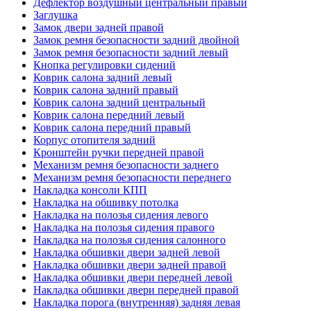
Дефлектор воздушный центральный правый
Заглушка
Замок двери задней правой
Замок ремня безопасности задний двойной
Замок ремня безопасности задний левый
Кнопка регулировки сидений
Коврик салона задний левый
Коврик салона задний правый
Коврик салона задний центральный
Коврик салона передний левый
Коврик салона передний правый
Корпус отопителя задний
Кронштейн ручки передней правой
Механизм ремня безопасности заднего
Механизм ремня безопасности переднего
Накладка консоли КПП
Накладка на обшивку потолка
Накладка на полозья сидения левого
Накладка на полозья сидения правого
Накладка на полозья сидения салонного
Накладка обшивки двери задней левой
Накладка обшивки двери задней правой
Накладка обшивки двери передней левой
Накладка обшивки двери передней правой
Накладка порога (внутренняя) задняя левая