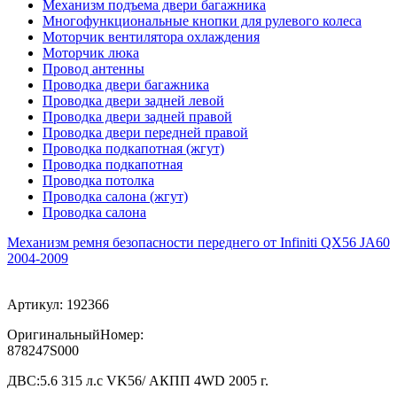
Механизм подъема двери багажника
Многофункциональные кнопки для рулевого колеса
Моторчик вентилятора охлаждения
Моторчик люка
Провод антенны
Проводка двери багажника
Проводка двери задней левой
Проводка двери задней правой
Проводка двери передней правой
Проводка подкапотная (жгут)
Проводка подкапотная
Проводка потолка
Проводка салона (жгут)
Проводка салона
Механизм ремня безопасности переднего от Infiniti QX56 JA60
2004-2009
Артикул:
192366
ОригинальныйНомер:
878247S000
ДВС:
5.6 315 л.с VK56/ АКПП 4WD 2005 г.