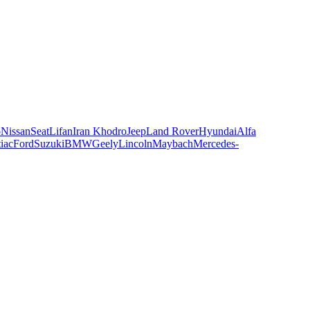
o
Nissan
Seat
Lifan
Iran Khodro
Jeep
Land Rover
Hyundai
Alfa
iac
Ford
Suzuki
BMW
Geely
Lincoln
Maybach
Mercedes-