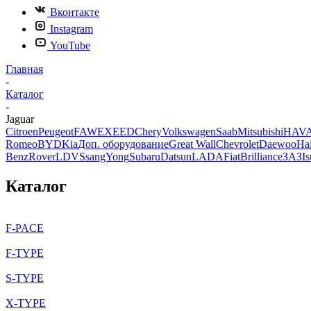
Вконтакте
Instagram
YouTube
Главная
-
Каталог
-
Jaguar
Citroen
Peugeot
FAW
EXEED
Chery
Volkswagen
Saab
Mitsubishi
HAV
Romeo
BYD
Kia
Доп. оборудование
Great Wall
Chevrolet
Daewoo
Ha
Benz
Rover
LDV
SsangYong
Subaru
Datsun
LADA
Fiat
Brilliance
ЗАЗ
I
Каталог
F-PACE
F-TYPE
S-TYPE
X-TYPE