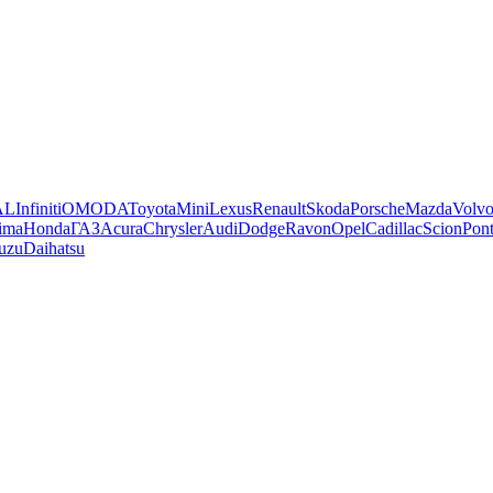
AL
Infiniti
OMODA
Toyota
Mini
Lexus
Renault
Skoda
Porsche
Mazda
Volv
ima
Honda
ГАЗ
Acura
Chrysler
Audi
Dodge
Ravon
Opel
Cadillac
Scion
Pont
suzu
Daihatsu