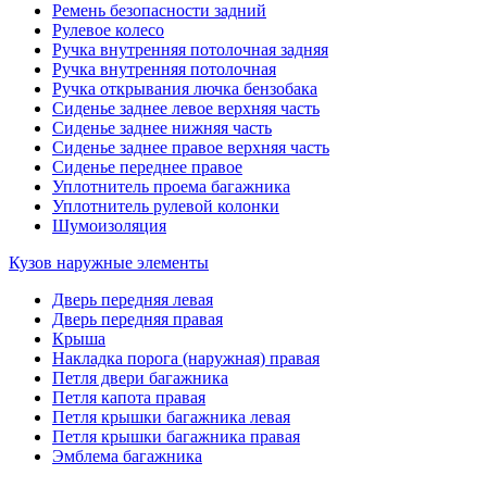
Ремень безопасности задний
Рулевое колесо
Ручка внутренняя потолочная задняя
Ручка внутренняя потолочная
Ручка открывания лючка бензобака
Сиденье заднее левое верхняя часть
Сиденье заднее нижняя часть
Сиденье заднее правое верхняя часть
Сиденье переднее правое
Уплотнитель проема багажника
Уплотнитель рулевой колонки
Шумоизоляция
Кузов наружные элементы
Дверь передняя левая
Дверь передняя правая
Крыша
Накладка порога (наружная) правая
Петля двери багажника
Петля капота правая
Петля крышки багажника левая
Петля крышки багажника правая
Эмблема багажника