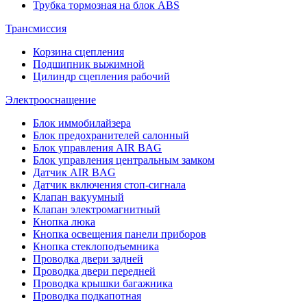
Трубка тормозная на блок ABS
Трансмиссия
Корзина сцепления
Подшипник выжимной
Цилиндр сцепления рабочий
Электрооснащение
Блок иммобилайзера
Блок предохранителей салонный
Блок управления AIR BAG
Блок управления центральным замком
Датчик AIR BAG
Датчик включения стоп-сигнала
Клапан вакуумный
Клапан электромагнитный
Кнопка люка
Кнопка освещения панели приборов
Кнопка стеклоподъемника
Проводка двери задней
Проводка двери передней
Проводка крышки багажника
Проводка подкапотная