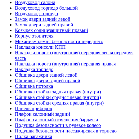
Воздуховод салона
Воздуховод торпедо большой
Воздуховод торпедо
Замок двери задней левой
Замок двери задней правой
Козырек солнцезащитный правый
Корпус отопителя
Механизм ремня безопасности переднего
Накладка консоли КПП
Накладка порога (внутренняя) передняя левая передняя
часть
Накладка порога (внутренняя) передняя правая
Накладка торпедо
Обшивка двери задней левой
Обшивка двери задней правой
Обшивка потолка
Обшивка стойки задняя правая (внутри)
Обшивка стойки средняя левая (внутри)
Обшивка стойки средняя правая (внутри)
Панель приборов
Плафон салонный задний
Плафон салонный освещения бардачка
Подушка безопасности в рулевое колесо
Подушка безопасности пассажирская в торпедо
Полка багажника