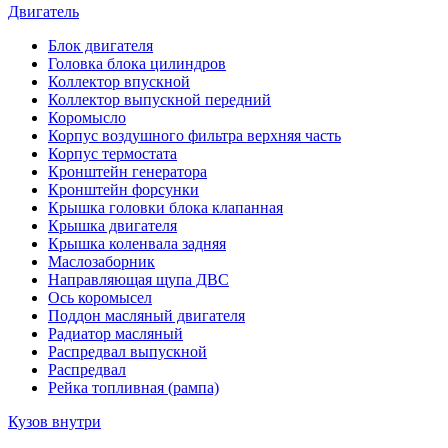
Двигатель
Блок двигателя
Головка блока цилиндров
Коллектор впускной
Коллектор выпускной передний
Коромысло
Корпус воздушного фильтра верхняя часть
Корпус термостата
Кронштейн генератора
Кронштейн форсунки
Крышка головки блока клапанная
Крышка двигателя
Крышка коленвала задняя
Маслозаборник
Направляющая щупа ДВС
Ось коромысел
Поддон масляный двигателя
Радиатор масляный
Распредвал выпускной
Распредвал
Рейка топливная (рампа)
Кузов внутри