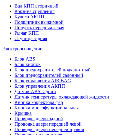
Вал КПП вторичный
Корзина сцепления
Кулиса АКПП
Подшипник выжимной
Полуось передняя левая
Рычаг КПП
Ступица задняя
Электрооснащение
Блок ABS
Блок кнопок
Блок предохранителей подкапотный
Блок предохранителей салонный
Блок управления AIR BAG
Блок управления АКПП
Датчик ABS задний
Датчик температуры охлаждающей жидкости
Кнопка корректора фар
Кнопка многофункциональная
Крышка
Проводка двери задней
Проводка двери передней левой
Проводка двери передней правой
Проводка подкапотная