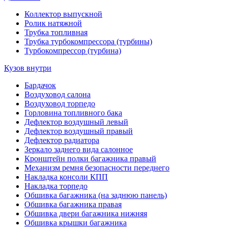
Коллектор выпускной
Ролик натяжной
Трубка топливная
Трубка турбокомпрессора (турбины)
Турбокомпрессор (турбина)
Кузов внутри
Бардачок
Воздуховод салона
Воздуховод торпедо
Горловина топливного бака
Дефлектор воздушный левый
Дефлектор воздушный правый
Дефлектор радиатора
Зеркало заднего вида салонное
Кронштейн полки багажника правый
Механизм ремня безопасности переднего
Накладка консоли КПП
Накладка торпедо
Обшивка багажника (на заднюю панель)
Обшивка багажника правая
Обшивка двери багажника нижняя
Обшивка крышки багажника