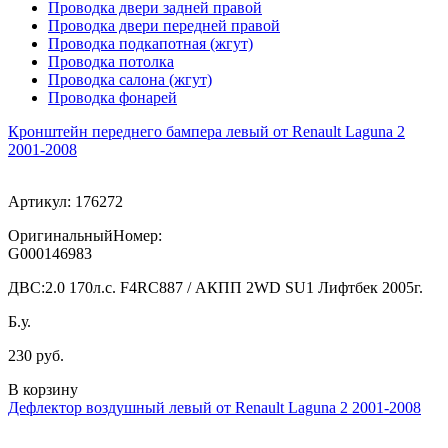
Проводка двери задней правой
Проводка двери передней правой
Проводка подкапотная (жгут)
Проводка потолка
Проводка салона (жгут)
Проводка фонарей
Кронштейн переднего бампера левый от Renault Laguna 2
2001-2008
Артикул:
176272
ОригинальныйНомер:
G000146983
ДВС:
2.0 170л.с. F4RC887 / АКПП 2WD SU1 Лифтбек 2005г.
Б.у.
230 руб.
В корзину
Дефлектор воздушный левый от Renault Laguna 2 2001-2008