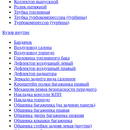
Коллектор выпускной
Ролик натяжной
Трубка топливная
Трубка турбокомпрессора (турбины)
Турбокомпрессор (турбина)
Кузов внутри
Бардачок
Воздуховод салона
Воздуховод торпедо
Горловина топливного бака
Дефлектор воздушный левый
Дефлектор воздушный правый
Дефлектор радиатора
Зеркало заднего вида салонное
Кронштейн полки багажника правый
Механизм ремня безопасности переднего
Накладка консоли КПП
Накладка торпедо
Обшивка багажника (на заднюю панель)
Обшивка багажника правая
Обшивка двери багажника нижняя
Обшивка крышки багажника
Обшивка стойки задняя левая (внутри)