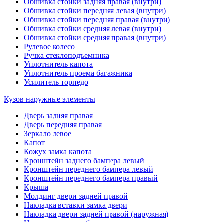
Обшивка стойки задняя правая (внутри)
Обшивка стойки передняя левая (внутри)
Обшивка стойки передняя правая (внутри)
Обшивка стойки средняя левая (внутри)
Обшивка стойки средняя правая (внутри)
Рулевое колесо
Ручка стеклоподъемника
Уплотнитель капота
Уплотнитель проема багажника
Усилитель торпедо
Кузов наружные элементы
Дверь задняя правая
Дверь передняя правая
Зеркало левое
Капот
Кожух замка капота
Кронштейн заднего бампера левый
Кронштейн переднего бампера левый
Кронштейн переднего бампера правый
Крыша
Молдинг двери задней правой
Накладка вставки замка двери
Накладка двери задней правой (наружная)