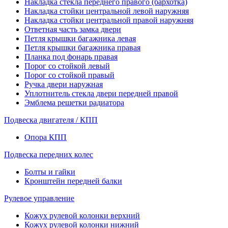
Накладка стекла переднего правого (бархотка)
Накладка стойки центральной левой наружняя
Накладка стойки центральной правой наружняя
Ответная часть замка двери
Петля крышки багажника левая
Петля крышки багажника правая
Планка под фонарь правая
Порог со стойкой левый
Порог со стойкой правый
Ручка двери наружная
Уплотнитель стекла двери передней правой
Эмблема решетки радиатора
Подвеска двигателя / КПП
Опора КПП
Подвеска передних колес
Болты и гайки
Кронштейн передней балки
Рулевое управление
Кожух рулевой колонки верхний
Кожух рулевой колонки нижний