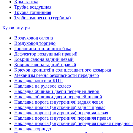
Крыльчатка
Трубка воздушная
Трубка топливная
Турбокомпрессор (турбина)
Кузов внутри
Воздуховод салона
Воздуховод торпедо
Горловина топливного бака
Дефлектор воздушный правый
Коврик салона задний левый
Коврик салона задний правый
Крючок кронштейн солнцезащитного козырька
Механизм ремня безопасности переднего
Накладка консоли КПП
Накладка на рулевое колесо
Накладка обшивки двери передней левой
Накладка обшивки двери передней правой
Накладка порога (внутренняя) задняя левая
Накладка порога (внутренняя) задняя правая
Накладка порога (внутренняя) передняя левая
Накладка порога (внутренняя) передняя правая
Накладка порога (внутренняя) передняя правая передняя 
Накладка торпедо