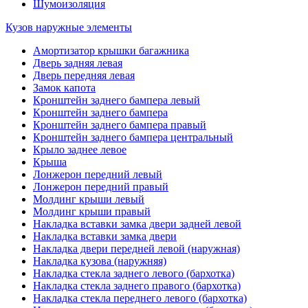
Шумоизоляция
Кузов наружные элементы
Амортизатор крышки багажника
Дверь задняя левая
Дверь передняя левая
Замок капота
Кронштейн заднего бампера левый
Кронштейн заднего бампера
Кронштейн заднего бампера правый
Кронштейн заднего бампера центральный
Крыло заднее левое
Крыша
Лонжерон передний левый
Лонжерон передний правый
Молдинг крыши левый
Молдинг крыши правый
Накладка вставки замка двери задней левой
Накладка вставки замка двери
Накладка двери передней левой (наружная)
Накладка кузова (наружняя)
Накладка стекла заднего левого (бархотка)
Накладка стекла заднего правого (бархотка)
Накладка стекла переднего левого (бархотка)