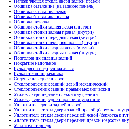
Направляющая стекла двери задней правой
Обшивка багажника (на заднюю панель)
Обшивка багажника левая
Обшивка багажника правая
Обшивка потолка
Обшивка стойки задняя левая (внутри)
Обшивка стойки задняя правая (внутри)
Обшивка стойки передняя левая (внутри)
Обшивка стойки передняя правая (внутри)
Обшивка стойки средняя левая (внутри)
Обшивка стойки средняя правая (внутри)
Подголовник сиденья задний
Покрытие напольное
Ручка двери внутренняя левая
Ручка стеклоподъемника
Сиденье переднее правое
Стеклоподъемник задний левый механический
Стеклоподъемник задний правый механический
Уголок двери передней левой внутренний
Уголок двери передней правой внутренний
Уплотнитель двери задней правой
Уплотнитель стекла двери задней правой (бархотка внутр
Уплотнитель стекла двери передней левой (бархотка внут
Уплотнитель стекла двери передней правой (бархотка вну
Усилитель торпедо