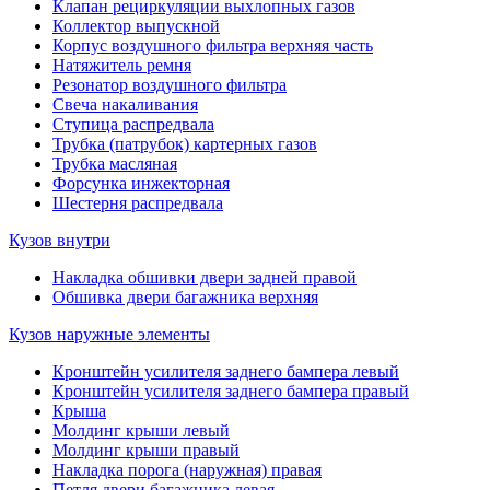
Клапан рециркуляции выхлопных газов
Коллектор выпускной
Корпус воздушного фильтра верхняя часть
Натяжитель ремня
Резонатор воздушного фильтра
Свеча накаливания
Ступица распредвала
Трубка (патрубок) картерных газов
Трубка масляная
Форсунка инжекторная
Шестерня распредвала
Кузов внутри
Накладка обшивки двери задней правой
Обшивка двери багажника верхняя
Кузов наружные элементы
Кронштейн усилителя заднего бампера левый
Кронштейн усилителя заднего бампера правый
Крыша
Молдинг крыши левый
Молдинг крыши правый
Накладка порога (наружная) правая
Петля двери багажника левая