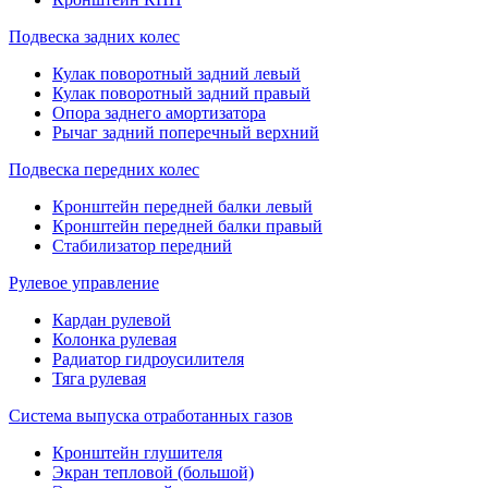
Подвеска задних колес
Кулак поворотный задний левый
Кулак поворотный задний правый
Опора заднего амортизатора
Рычаг задний поперечный верхний
Подвеска передних колес
Кронштейн передней балки левый
Кронштейн передней балки правый
Стабилизатор передний
Рулевое управление
Кардан рулевой
Колонка рулевая
Радиатор гидроусилителя
Тяга рулевая
Система выпуска отработанных газов
Кронштейн глушителя
Экран тепловой (большой)