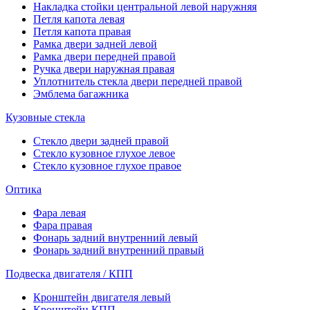
Накладка стойки центральной левой наружняя
Петля капота левая
Петля капота правая
Рамка двери задней левой
Рамка двери передней правой
Ручка двери наружная правая
Уплотнитель стекла двери передней правой
Эмблема багажника
Кузовные стекла
Стекло двери задней правой
Стекло кузовное глухое левое
Стекло кузовное глухое правое
Оптика
Фара левая
Фара правая
Фонарь задний внутренний левый
Фонарь задний внутренний правый
Подвеска двигателя / КПП
Кронштейн двигателя левый
Кронштейн КПП