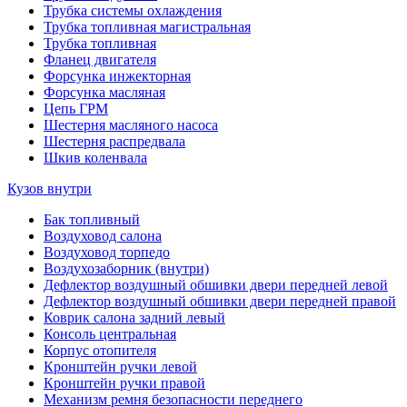
Трубка системы охлаждения
Трубка топливная магистральная
Трубка топливная
Фланец двигателя
Форсунка инжекторная
Форсунка масляная
Цепь ГРМ
Шестерня масляного насоса
Шестерня распредвала
Шкив коленвала
Кузов внутри
Бак топливный
Воздуховод салона
Воздуховод торпедо
Воздухозаборник (внутри)
Дефлектор воздушный обшивки двери передней левой
Дефлектор воздушный обшивки двери передней правой
Коврик салона задний левый
Консоль центральная
Корпус отопителя
Кронштейн ручки левой
Кронштейн ручки правой
Механизм ремня безопасности переднего