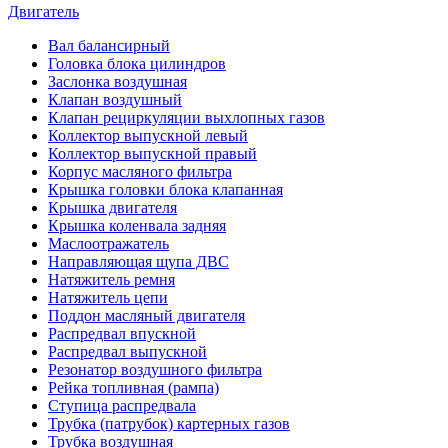
Двигатель
Вал балансирный
Головка блока цилиндров
Заслонка воздушная
Клапан воздушный
Клапан рециркуляции выхлопных газов
Коллектор выпускной левый
Коллектор выпускной правый
Корпус масляного фильтра
Крышка головки блока клапанная
Крышка двигателя
Крышка коленвала задняя
Маслоотражатель
Направляющая щупа ДВС
Натяжитель ремня
Натяжитель цепи
Поддон масляный двигателя
Распредвал впускной
Распредвал выпускной
Резонатор воздушного фильтра
Рейка топливная (рампа)
Ступица распредвала
Трубка (патрубок) картерных газов
Трубка воздушная