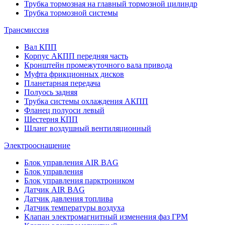
Трубка тормозная на главный тормозной цилиндр
Трубка тормозной системы
Трансмиссия
Вал КПП
Корпус АКПП передняя часть
Кронштейн промежуточного вала привода
Муфта фрикционных дисков
Планетарная передача
Полуось задняя
Трубка системы охлаждения АКПП
Фланец полуоси левый
Шестерня КПП
Шланг воздушный вентиляционный
Электрооснащение
Блок управления AIR BAG
Блок управления
Блок управления парктроником
Датчик AIR BAG
Датчик давления топлива
Датчик температуры воздуха
Клапан электромагнитный изменения фаз ГРМ