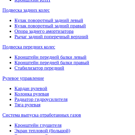
Подвеска задних колес
Кулак поворотный задний левый
Кулак поворотный задний правый
Опора заднего амортизатора
Рычаг задний поперечный верхний
Подвеска передних колес
Кронштейн передней балки левый
Кронштейн передней балки правый
Стабилизатор передний
Рулевое управление
Кардан рулевой
Колонка рулевая
Радиатор гидроусилителя
Тяга рулевая
Система выпуска отработанных газов
Кронштейн глушителя
Экран тепловой (большой)