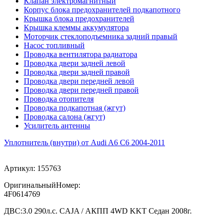
Клапан электромагнитный
Корпус блока предохранителей подкапотного
Крышка блока предохранителей
Крышка клеммы аккумулятора
Моторчик стеклоподъемника задний правый
Насос топливный
Проводка вентилятора радиатора
Проводка двери задней левой
Проводка двери задней правой
Проводка двери передней левой
Проводка двери передней правой
Проводка отопителя
Проводка подкапотная (жгут)
Проводка салона (жгут)
Усилитель антенны
Уплотнитель (внутри) от Audi A6 C6 2004-2011
Артикул:
155763
ОригинальныйНомер:
4F0614769
ДВС:
3.0 290л.с. CAJA / АКПП 4WD KKT Седан 2008г.