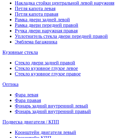
Накладка стойки центральной левой наружняя
Петля капота левая
Петля капота правая
Рамка двери задней левой
Рамка двери передней правой
Ручка двери наружная правая
Уплотнитель стекла двери передней правой
Эмблема багажника
Кузовные стекла
Стекло двери задней правой
Стекло кузовное глухое левое
Стекло кузовное глухое правое
Оптика
Фара левая
Фара правая
Фонарь задний внутренний левый
Фонарь задний внутренний правый
Подвеска двигателя / КПП
Кронштейн двигателя левый
Кронштейн КПП