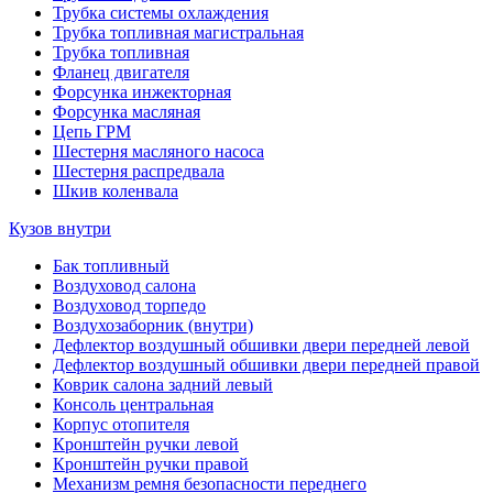
Трубка системы охлаждения
Трубка топливная магистральная
Трубка топливная
Фланец двигателя
Форсунка инжекторная
Форсунка масляная
Цепь ГРМ
Шестерня масляного насоса
Шестерня распредвала
Шкив коленвала
Кузов внутри
Бак топливный
Воздуховод салона
Воздуховод торпедо
Воздухозаборник (внутри)
Дефлектор воздушный обшивки двери передней левой
Дефлектор воздушный обшивки двери передней правой
Коврик салона задний левый
Консоль центральная
Корпус отопителя
Кронштейн ручки левой
Кронштейн ручки правой
Механизм ремня безопасности переднего