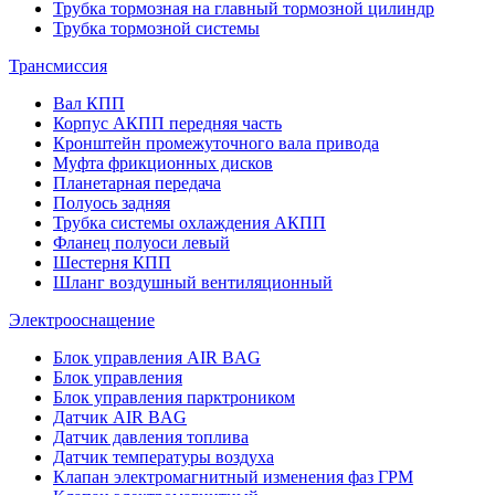
Трубка тормозная на главный тормозной цилиндр
Трубка тормозной системы
Трансмиссия
Вал КПП
Корпус АКПП передняя часть
Кронштейн промежуточного вала привода
Муфта фрикционных дисков
Планетарная передача
Полуось задняя
Трубка системы охлаждения АКПП
Фланец полуоси левый
Шестерня КПП
Шланг воздушный вентиляционный
Электрооснащение
Блок управления AIR BAG
Блок управления
Блок управления парктроником
Датчик AIR BAG
Датчик давления топлива
Датчик температуры воздуха
Клапан электромагнитный изменения фаз ГРМ