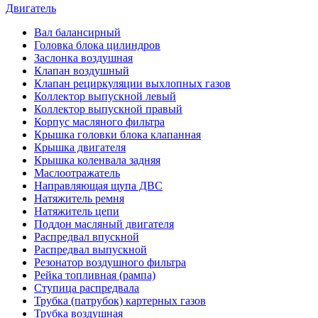
Двигатель
Вал балансирный
Головка блока цилиндров
Заслонка воздушная
Клапан воздушный
Клапан рециркуляции выхлопных газов
Коллектор выпускной левый
Коллектор выпускной правый
Корпус масляного фильтра
Крышка головки блока клапанная
Крышка двигателя
Крышка коленвала задняя
Маслоотражатель
Направляющая щупа ДВС
Натяжитель ремня
Натяжитель цепи
Поддон масляный двигателя
Распредвал впускной
Распредвал выпускной
Резонатор воздушного фильтра
Рейка топливная (рампа)
Ступица распредвала
Трубка (патрубок) картерных газов
Трубка воздушная