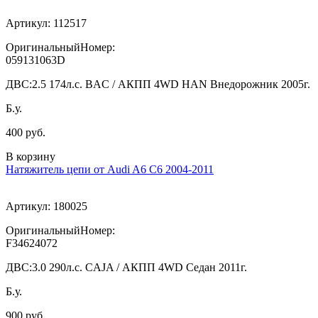
Артикул:
112517
ОригинальныйНомер:
059131063D
ДВС:
2.5 174л.с. BAC / АКПП 4WD HAN Внедорожник 2005г.
Б.у.
400 руб.
В корзину
Натяжитель цепи от Audi A6 C6 2004-2011
Артикул:
180025
ОригинальныйНомер:
F34624072
ДВС:
3.0 290л.с. CAJA / АКПП 4WD Седан 2011г.
Б.у.
900 руб.