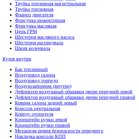
Трубка топливная магистральная
Трубка топливная
Фланец двигателя
Форсунка инжекторная
Форсунка масляная
Цепь ГРМ
Шестерня масляного насоса
Шестерня распредвала
Шкив коленвала
Кузов внутри
Бак топливный
Воздуховод салона
Воздуховод торпедо
Воздухозаборник (внутри)
Дефлектор воздушный обшивки двери передней левой
Дефлектор воздушный обшивки двери передней правой
Коврик салона задний левый
Консоль центральная
Корпус отопителя
Кронштейн ручки левой
Кронштейн ручки правой
Механизм ремня безопасности переднего
Накладка консоли КПП