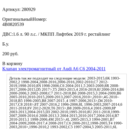
Артикул:
280929
ОригинальныйНомер:
4B0820539
ДВС:
1.6 л. 90 л.с. / МКПП Лифтбек 2019 г. рестайлинг
Б.у.
200 руб.
В корзину
Клапан электромагнитный от Audi A6 C6 2004-2011
Деталь так же подходит на следующие модели: 2003-2015,6K 1993-
2002,2 1998-2004,2008-2016,2006-2016,2002-2010,C7 2012-
2019,1998-2010,8N 1998-2006,C6 2004-2011,5 2003-2009,8R 2008-
2017,2006-2015,D5 2017>,T5 2003-2015,4 2016-2019,8J 2006-2014,B6
2000-2006,3 2002-2008,C7 2011-2018,B6 2008-2015,3 2004-2009,B6
2005-2010,2010-2015,2009-2013,2007-2016,2010>,2010>,4G 2010–
2018,B5 1996-2005,B8 2007-2015 ,4 1997-2006,2013>,D4 2010-
2017,C8 2018>,8T 2007-2016,2 1996-2006,8L 1996-2003,2007-2014,6
2011-2018,8V 2012-2020,T6 2015>,B8 2009-2016,4 2001-2009,8P
2003-2013,2004-2015,D3 2002-2010,1995-2010,8U 2011-2018,1999-
2007,2009-2016,6 2008-2013,3 2004-2015,2010-2017,2004-2014,B7
2010-2015,1 1998-2006,4M 2015>,4L 2005-2015,3 1994-2001,B7
2004-2009,2008-2017,4 2008-2017,C6 2006-2012,1998-2005,T4 1990-
2003,2010>,1996-2010,2 1993-2002,C5 1997-2004,5 2005-2011,6L