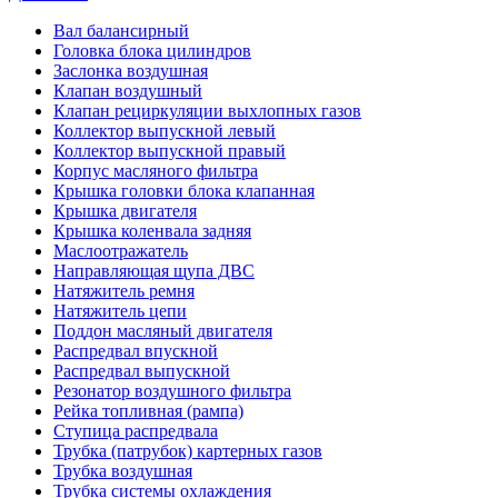
Вал балансирный
Головка блока цилиндров
Заслонка воздушная
Клапан воздушный
Клапан рециркуляции выхлопных газов
Коллектор выпускной левый
Коллектор выпускной правый
Корпус масляного фильтра
Крышка головки блока клапанная
Крышка двигателя
Крышка коленвала задняя
Маслоотражатель
Направляющая щупа ДВС
Натяжитель ремня
Натяжитель цепи
Поддон масляный двигателя
Распредвал впускной
Распредвал выпускной
Резонатор воздушного фильтра
Рейка топливная (рампа)
Ступица распредвала
Трубка (патрубок) картерных газов
Трубка воздушная
Трубка системы охлаждения