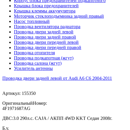
Корпус блока предохранителей подкапотного
Крышка блока предохранителей
Крышка клеммы аккумулятора
Моторчик стеклоподъемника задний правый
Насос топливный
Проводка вентилятора радиатора
Проводка двери задней левой
Проводка двери задней правой
Проводка двери передней левой
Проводка двери передней правой
Проводка отопителя
Проводка подкапотная (жгут)
Проводка салона (жгут)
Усилитель антенны
Проводка двери задней левой от Audi A6 C6 2004-2011
Артикул:
155350
ОригинальныйНомер:
4F1971687AG
ДВС:
3.0 290л.с. CAJA / АКПП 4WD KKT Седан 2008г.
Б.у.