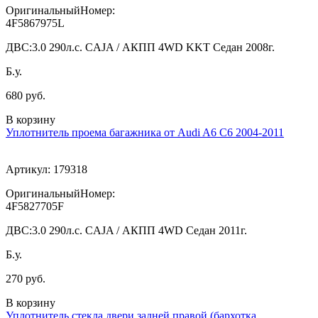
ОригинальныйНомер:
4F5867975L
ДВС:
3.0 290л.с. CAJA / АКПП 4WD KKT Седан 2008г.
Б.у.
680 руб.
В корзину
Уплотнитель проема багажника от Audi A6 C6 2004-2011
Артикул:
179318
ОригинальныйНомер:
4F5827705F
ДВС:
3.0 290л.с. CAJA / АКПП 4WD Седан 2011г.
Б.у.
270 руб.
В корзину
Уплотнитель стекла двери задней правой (бархотка