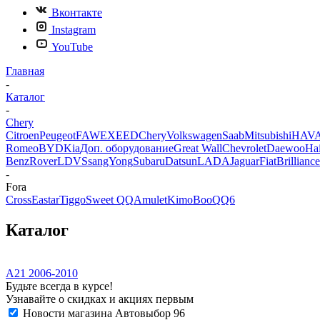
Вконтакте
Instagram
YouTube
Главная
-
Каталог
-
Chery
Citroen
Peugeot
FAW
EXEED
Chery
Volkswagen
Saab
Mitsubishi
HAV
Romeo
BYD
Kia
Доп. оборудование
Great Wall
Chevrolet
Daewoo
Ha
Benz
Rover
LDV
SsangYong
Subaru
Datsun
LADA
Jaguar
Fiat
Brilliance
-
Fora
CrossEastar
Tiggo
Sweet QQ
Amulet
Kimo
Boo
QQ6
Каталог
A21 2006-2010
Будьте всегда в курсе!
Узнавайте о скидках и акциях первым
Новости магазина Автовыбор 96