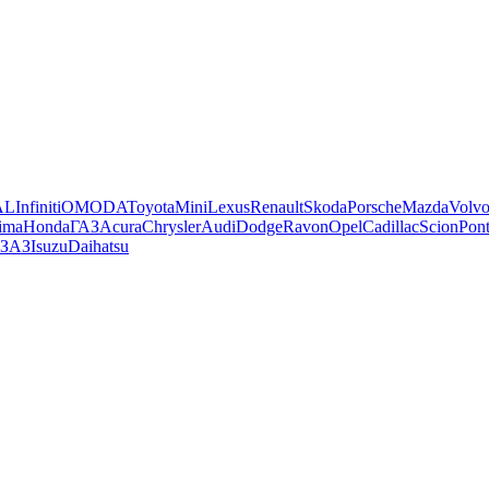
AL
Infiniti
OMODA
Toyota
Mini
Lexus
Renault
Skoda
Porsche
Mazda
Volv
ima
Honda
ГАЗ
Acura
Chrysler
Audi
Dodge
Ravon
Opel
Cadillac
Scion
Pont
ЗАЗ
Isuzu
Daihatsu