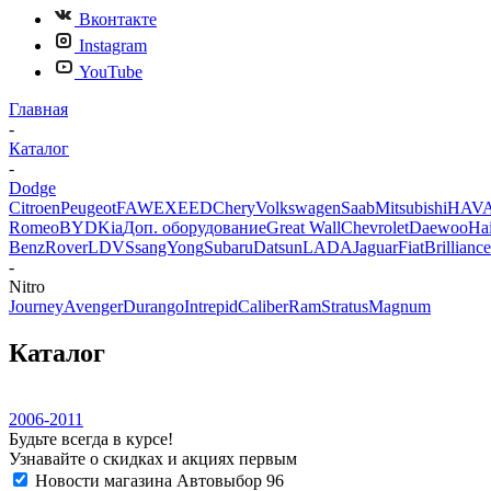
Вконтакте
Instagram
YouTube
Главная
-
Каталог
-
Dodge
Citroen
Peugeot
FAW
EXEED
Chery
Volkswagen
Saab
Mitsubishi
HAV
Romeo
BYD
Kia
Доп. оборудование
Great Wall
Chevrolet
Daewoo
Ha
Benz
Rover
LDV
SsangYong
Subaru
Datsun
LADA
Jaguar
Fiat
Brilliance
-
Nitro
Journey
Avenger
Durango
Intrepid
Caliber
Ram
Stratus
Magnum
Каталог
2006-2011
Будьте всегда в курсе!
Узнавайте о скидках и акциях первым
Новости магазина Автовыбор 96