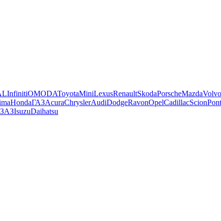
AL
Infiniti
OMODA
Toyota
Mini
Lexus
Renault
Skoda
Porsche
Mazda
Volv
ima
Honda
ГАЗ
Acura
Chrysler
Audi
Dodge
Ravon
Opel
Cadillac
Scion
Pont
ЗАЗ
Isuzu
Daihatsu