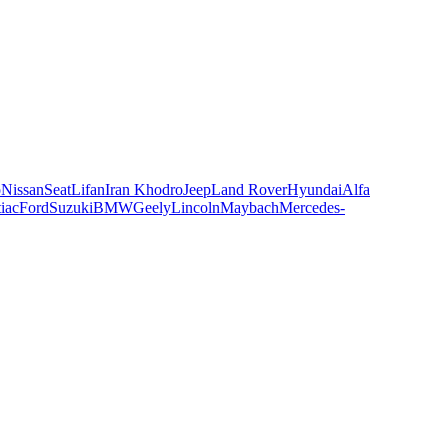
o
Nissan
Seat
Lifan
Iran Khodro
Jeep
Land Rover
Hyundai
Alfa
iac
Ford
Suzuki
BMW
Geely
Lincoln
Maybach
Mercedes-