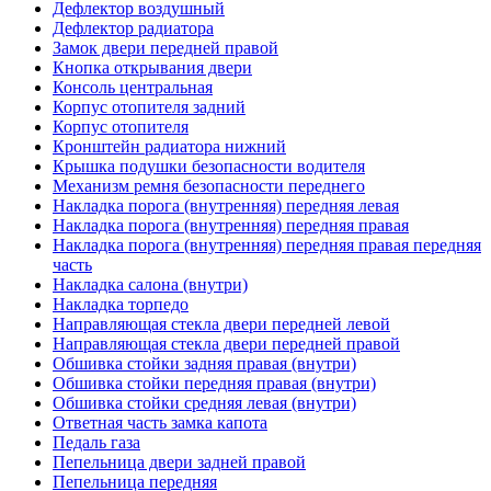
Дефлектор воздушный
Дефлектор радиатора
Замок двери передней правой
Кнопка открывания двери
Консоль центральная
Корпус отопителя задний
Корпус отопителя
Кронштейн радиатора нижний
Крышка подушки безопасности водителя
Механизм ремня безопасности переднего
Накладка порога (внутренняя) передняя левая
Накладка порога (внутренняя) передняя правая
Накладка порога (внутренняя) передняя правая передняя
часть
Накладка салона (внутри)
Накладка торпедо
Направляющая стекла двери передней левой
Направляющая стекла двери передней правой
Обшивка стойки задняя правая (внутри)
Обшивка стойки передняя правая (внутри)
Обшивка стойки средняя левая (внутри)
Ответная часть замка капота
Педаль газа
Пепельница двери задней правой
Пепельница передняя