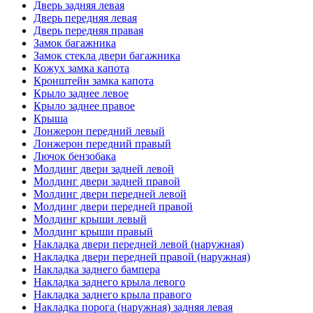
Дверь задняя левая
Дверь передняя левая
Дверь передняя правая
Замок багажника
Замок стекла двери багажника
Кожух замка капота
Кронштейн замка капота
Крыло заднее левое
Крыло заднее правое
Крыша
Лонжерон передний левый
Лонжерон передний правый
Лючок бензобака
Молдинг двери задней левой
Молдинг двери задней правой
Молдинг двери передней левой
Молдинг двери передней правой
Молдинг крыши левый
Молдинг крыши правый
Накладка двери передней левой (наружная)
Накладка двери передней правой (наружная)
Накладка заднего бампера
Накладка заднего крыла левого
Накладка заднего крыла правого
Накладка порога (наружная) задняя левая