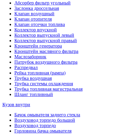
Абсорбер фильтр угольный
Заслонка дроссельная
Клапан воздушный
Клапан отопителя
Клапан отсечки топлива
Коллектор впускной
Коллектор выпускной левый
Коллектор выпускной правый
Кронштейн генератора
Кронштейн масляного фильтра
Маслозаборник
Патрубок воздушного фильтра
Распредвал
Рейка топливная (рампа)
Трубка воздушная
Трубка системы охлаждения
Трубка топливная магистральная
Шланг топливный
Кузов внутри
Бачок омывателя заднего стекла
Воздуховод торпедо большой
Воздуховод торпедо
Горловина бачка омывателя