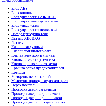
Электрооснащение
Блок ABS
Блок кнопок
Блок управления AIR BAG
Блок управления двигателем
Блок управления
Блок управления подвеской
Гнездо прикуривателя
Датчик AIR BAG
Датчик
Клапан вакуумный
Клапан топливного бака
Клапан электромагнитный
Кнопка стеклоподъемника
Кнопка центрального замка
Крышка блока предохранителей
Крышка
Моторчик печки задний
Моторчик привода круиз контроля
Переключатель
Проводка двери багажника
Проводка двери задней левой
Проводка двери задней правой
Проводка двери передней правой