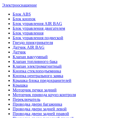
Электрооснащение
Блок ABS
Блок кнопок
Блок управления AIR BAG
Блок управления двигателем
Блок управления
Блок управления подвеской
Гнездо прикуривателя
Датчик AIR BAG
Датчик
Клапан вакуумный
Клапан топливного бака
Клапан электромагнитный
Кнопка стеклоподъемника
Кнопка центрального замка
Крышка блока предохранителей
Крышка
Моторчик печки задний
Моторчик привода круиз контроля
Переключатель
Проводка двери багажника
Проводка двери задней левой
Проводка двери задней правой