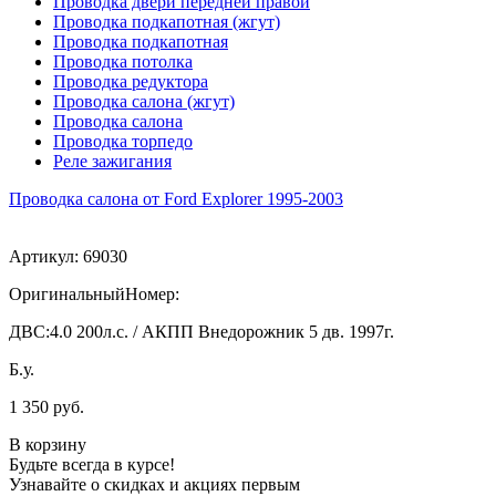
Проводка двери передней правой
Проводка подкапотная (жгут)
Проводка подкапотная
Проводка потолка
Проводка редуктора
Проводка салона (жгут)
Проводка салона
Проводка торпедо
Реле зажигания
Проводка салона от Ford Explorer 1995-2003
Артикул:
69030
ОригинальныйНомер:
ДВС:
4.0 200л.с. / АКПП Внедорожник 5 дв. 1997г.
Б.у.
1 350 руб.
В корзину
Будьте всегда в курсе!
Узнавайте о скидках и акциях первым