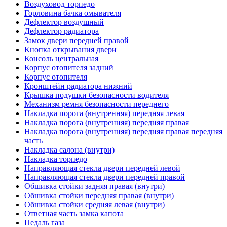
Воздуховод торпедо
Горловина бачка омывателя
Дефлектор воздушный
Дефлектор радиатора
Замок двери передней правой
Кнопка открывания двери
Консоль центральная
Корпус отопителя задний
Корпус отопителя
Кронштейн радиатора нижний
Крышка подушки безопасности водителя
Механизм ремня безопасности переднего
Накладка порога (внутренняя) передняя левая
Накладка порога (внутренняя) передняя правая
Накладка порога (внутренняя) передняя правая передняя
часть
Накладка салона (внутри)
Накладка торпедо
Направляющая стекла двери передней левой
Направляющая стекла двери передней правой
Обшивка стойки задняя правая (внутри)
Обшивка стойки передняя правая (внутри)
Обшивка стойки средняя левая (внутри)
Ответная часть замка капота
Педаль газа