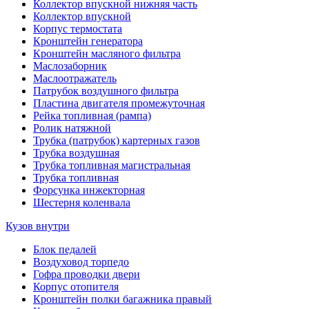
Коллектор впускной нижняя часть
Коллектор впускной
Корпус термостата
Кронштейн генератора
Кронштейн масляного фильтра
Маслозаборник
Маслоотражатель
Патрубок воздушного фильтра
Пластина двигателя промежуточная
Рейка топливная (рампа)
Ролик натяжной
Трубка (патрубок) картерных газов
Трубка воздушная
Трубка топливная магистральная
Трубка топливная
Форсунка инжекторная
Шестерня коленвала
Кузов внутри
Блок педалей
Воздуховод торпедо
Гофра проводки двери
Корпус отопителя
Кронштейн полки багажника правый