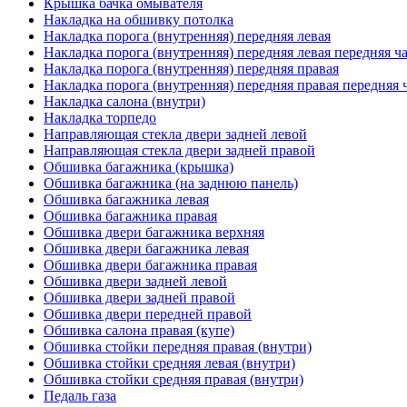
Крышка бачка омывателя
Накладка на обшивку потолка
Накладка порога (внутренняя) передняя левая
Накладка порога (внутренняя) передняя левая передняя ч
Накладка порога (внутренняя) передняя правая
Накладка порога (внутренняя) передняя правая передняя 
Накладка салона (внутри)
Накладка торпедо
Направляющая стекла двери задней левой
Направляющая стекла двери задней правой
Обшивка багажника (крышка)
Обшивка багажника (на заднюю панель)
Обшивка багажника левая
Обшивка багажника правая
Обшивка двери багажника верхняя
Обшивка двери багажника левая
Обшивка двери багажника правая
Обшивка двери задней левой
Обшивка двери задней правой
Обшивка двери передней правой
Обшивка салона правая (купе)
Обшивка стойки передняя правая (внутри)
Обшивка стойки средняя левая (внутри)
Обшивка стойки средняя правая (внутри)
Педаль газа