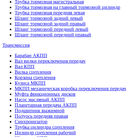
Трубка тормозная магистральная
Трубка тормозная на главный тормозной цилиндр
Трубка тормозная передняя левая
Шланг тормозной задний левый
Шланг тормозной задний правый
Шланг тормозной передний левый
Шланг тормозной передний правый
Трансмиссия
Барабан АКПП
Вал вилки переключения передач
Вал КПП
Вилка сцепления
Корзина сцепления
Кулиса МКПП
МКПП механическая коробка переключения передач
Муфта фрикционных дисков
Насос масляный АКПП
Планетарная передача АКПП
Подшипник выжимной
Полуось передняя правая
Синхронизатор
Трубка цилиндра сцепления
Цилиндр сцепления рабочий