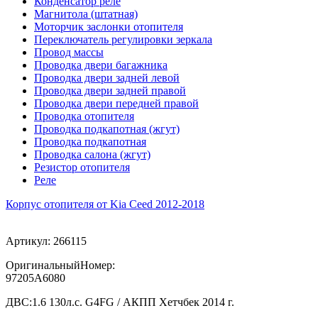
Конденсатор реле
Магнитола (штатная)
Моторчик заслонки отопителя
Переключатель регулировки зеркала
Провод массы
Проводка двери багажника
Проводка двери задней левой
Проводка двери задней правой
Проводка двери передней правой
Проводка отопителя
Проводка подкапотная (жгут)
Проводка подкапотная
Проводка салона (жгут)
Резистор отопителя
Реле
Корпус отопителя от Kia Ceed 2012-2018
Артикул:
266115
ОригинальныйНомер:
97205A6080
ДВС:
1.6 130л.с. G4FG / АКПП Хетчбек 2014 г.