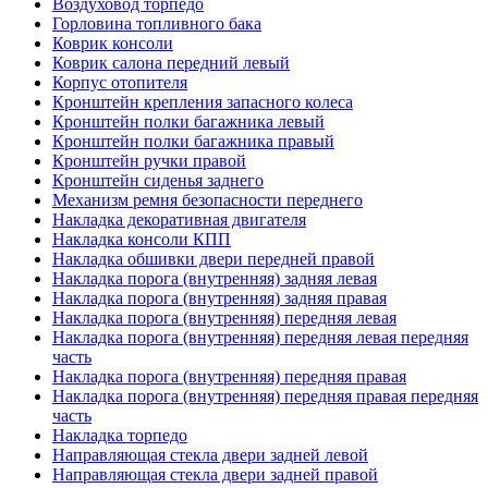
Воздуховод торпедо
Горловина топливного бака
Коврик консоли
Коврик салона передний левый
Корпус отопителя
Кронштейн крепления запасного колеса
Кронштейн полки багажника левый
Кронштейн полки багажника правый
Кронштейн ручки правой
Кронштейн сиденья заднего
Механизм ремня безопасности переднего
Накладка декоративная двигателя
Накладка консоли КПП
Накладка обшивки двери передней правой
Накладка порога (внутренняя) задняя левая
Накладка порога (внутренняя) задняя правая
Накладка порога (внутренняя) передняя левая
Накладка порога (внутренняя) передняя левая передняя
часть
Накладка порога (внутренняя) передняя правая
Накладка порога (внутренняя) передняя правая передняя
часть
Накладка торпедо
Направляющая стекла двери задней левой
Направляющая стекла двери задней правой