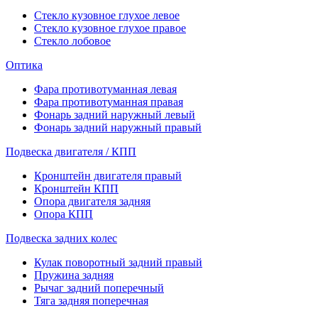
Стекло кузовное глухое левое
Стекло кузовное глухое правое
Стекло лобовое
Оптика
Фара противотуманная левая
Фара противотуманная правая
Фонарь задний наружный левый
Фонарь задний наружный правый
Подвеска двигателя / КПП
Кронштейн двигателя правый
Кронштейн КПП
Опора двигателя задняя
Опора КПП
Подвеска задних колес
Кулак поворотный задний правый
Пружина задняя
Рычаг задний поперечный
Тяга задняя поперечная