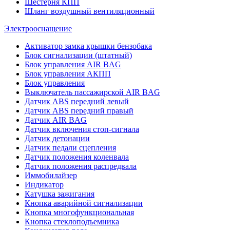
Шестерня КПП
Шланг воздушный вентиляционный
Электрооснащение
Активатор замка крышки бензобака
Блок сигнализации (штатный)
Блок управления AIR BAG
Блок управления АКПП
Блок управления
Выключатель пассажирской AIR BAG
Датчик ABS передний левый
Датчик ABS передний правый
Датчик AIR BAG
Датчик включения стоп-сигнала
Датчик детонации
Датчик педали сцепления
Датчик положения коленвала
Датчик положения распредвала
Иммобилайзер
Индикатор
Катушка зажигания
Кнопка аварийной сигнализации
Кнопка многофункциональная
Кнопка стеклоподъемника