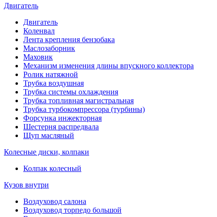
Двигатель
Двигатель
Коленвал
Лента крепления бензобака
Маслозаборник
Маховик
Механизм изменения длины впускного коллектора
Ролик натяжной
Трубка воздушная
Трубка системы охлаждения
Трубка топливная магистральная
Трубка турбокомпрессора (турбины)
Форсунка инжекторная
Шестерня распредвала
Щуп масляный
Колесные диски, колпаки
Колпак колесный
Кузов внутри
Воздуховод салона
Воздуховод торпедо большой