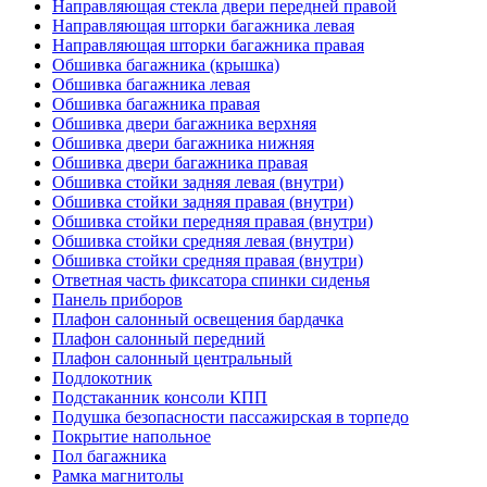
Направляющая стекла двери передней правой
Направляющая шторки багажника левая
Направляющая шторки багажника правая
Обшивка багажника (крышка)
Обшивка багажника левая
Обшивка багажника правая
Обшивка двери багажника верхняя
Обшивка двери багажника нижняя
Обшивка двери багажника правая
Обшивка стойки задняя левая (внутри)
Обшивка стойки задняя правая (внутри)
Обшивка стойки передняя правая (внутри)
Обшивка стойки средняя левая (внутри)
Обшивка стойки средняя правая (внутри)
Ответная часть фиксатора спинки сиденья
Панель приборов
Плафон салонный освещения бардачка
Плафон салонный передний
Плафон салонный центральный
Подлокотник
Подстаканник консоли КПП
Подушка безопасности пассажирская в торпедо
Покрытие напольное
Пол багажника
Рамка магнитолы