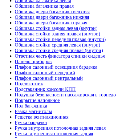
Обшивка багажника левая
Обшивка багажника правая
Обшивка двери багажника верхняя
Обшивка двери багажника нижняя
Обшивка двери багажника правая
Обшивка стойки задняя левая (внутри)
Обшивка стойки задняя правая (внутри)
Обшивка стойки передняя правая (внутри)
Обшивка стойки средняя левая (внутри)
Обшивка стойки средняя правая (внутри)
Ответная часть фиксатора спинки сиденья
Панель приборов
Плафон салонный освещения бардачка
Плафон салонный передний
Плафон салонный центральный
Подлокотник
Подстаканник консоли КПП
Подушка безопасности пассажирская в торпедо
Покрытие напольное
Пол багажника
Рамка магнитолы
Решетка вентиляционная
Ручка бардачка
Ручка внутренняя потолочная задняя левая
Ручка внутренняя потолочная задняя