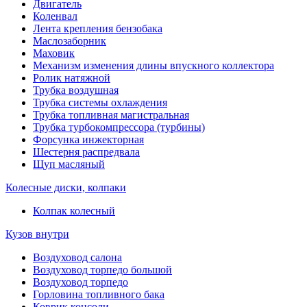
Двигатель
Коленвал
Лента крепления бензобака
Маслозаборник
Маховик
Механизм изменения длины впускного коллектора
Ролик натяжной
Трубка воздушная
Трубка системы охлаждения
Трубка топливная магистральная
Трубка турбокомпрессора (турбины)
Форсунка инжекторная
Шестерня распредвала
Щуп масляный
Колесные диски, колпаки
Колпак колесный
Кузов внутри
Воздуховод салона
Воздуховод торпедо большой
Воздуховод торпедо
Горловина топливного бака
Коврик консоли