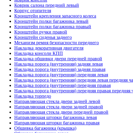
Коврик салона передний левый
Корпус отопителя
Кронштейн крепления запасного колеса
Кронштейн полки багажника левый
Кронштейн полки багажника правый
Кронштейн ручки правой
Кронштейн сиденья заднего
Механизм ремня безопасности переднего
Накладка декоративная двигателя
Накладка консоли КПП
Накладка обшивки двери передней правой
Накладка порога (внутренняя) задняя левая
Накладка порога (внутренняя) задняя правая
Накладка порога (внутренняя) передняя левая
Накладка порога (внутренняя) передняя левая передняя ч
Накладка порога (внутренняя) передняя правая
Накладка порога (внутренняя) передняя правая передняя 
Накладка торпедо
Направляющая стекла двери задней левой
Направляющая стекла двери задней правой
Направляющая стекла двери передней правой
Направляющая шторки багажника левая
Направляющая шторки багажника правая
Обшивка багажника (крышка)