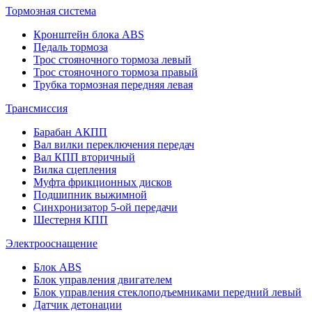
Тормозная система
Кронштейн блока ABS
Педаль тормоза
Трос стояночного тормоза левый
Трос стояночного тормоза правый
Трубка тормозная передняя левая
Трансмиссия
Барабан АКПП
Вал вилки переключения передач
Вал КПП вторичный
Вилка сцепления
Муфта фрикционных дисков
Подшипник выжимной
Синхронизатор 5-ой передачи
Шестерня КПП
Электрооснащение
Блок ABS
Блок управления двигателем
Блок управления стеклоподъемниками передний левый
Датчик детонации