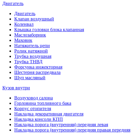
Двигатель
Двигатель
Клапан воздушный
Коленвал
Крышка головки блока клапанная
Маслозаборник
Маховик
Натяжитель цепи
Ролик натяжной
Трубка воздушная
Трубка ТНВД
Форсунка инжекторная
Шестерня распредвала
Щуп масляный
Кузов внутри
Воздуховод салона
Горловина топливного бака
Корпус отопителя
Накладка декоративная двигателя
Накладка консоли КПП
Накладка порога (внутренняя) передняя левая
Накладка порога (внутренняя) передняя правая передняя