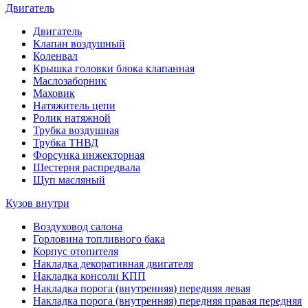
Двигатель
Двигатель
Клапан воздушный
Коленвал
Крышка головки блока клапанная
Маслозаборник
Маховик
Натяжитель цепи
Ролик натяжной
Трубка воздушная
Трубка ТНВД
Форсунка инжекторная
Шестерня распредвала
Щуп масляный
Кузов внутри
Воздуховод салона
Горловина топливного бака
Корпус отопителя
Накладка декоративная двигателя
Накладка консоли КПП
Накладка порога (внутренняя) передняя левая
Накладка порога (внутренняя) передняя правая передняя