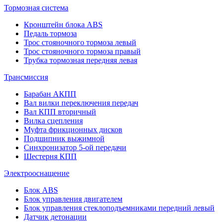
Тормозная система
Кронштейн блока ABS
Педаль тормоза
Трос стояночного тормоза левый
Трос стояночного тормоза правый
Трубка тормозная передняя левая
Трансмиссия
Барабан АКПП
Вал вилки переключения передач
Вал КПП вторичный
Вилка сцепления
Муфта фрикционных дисков
Подшипник выжимной
Синхронизатор 5-ой передачи
Шестерня КПП
Электрооснащение
Блок ABS
Блок управления двигателем
Блок управления стеклоподъемниками передний левый
Датчик детонации