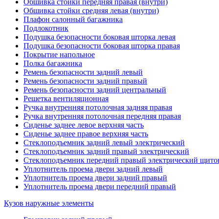
Обшивка стойки передняя правая (внутри)
Обшивка стойки средняя левая (внутри)
Плафон салонный багажника
Подлокотник
Подушка безопасности боковая шторка левая
Подушка безопасности боковая шторка правая
Покрытие напольное
Полка багажника
Ремень безопасности задний левый
Ремень безопасности задний правый
Ремень безопасности задний центральный
Решетка вентиляционная
Ручка внутренняя потолочная задняя правая
Ручка внутренняя потолочная передняя правая
Сиденье заднее левое верхняя часть
Сиденье заднее правое верхняя часть
Стеклоподъемник задний левый электрический
Стеклоподъемник задний правый электрический
Стеклоподъемник передний правый электрический щито
Уплотнитель проема двери задний левый
Уплотнитель проема двери задний правый
Уплотнитель проема двери передний правый
Кузов наружные элементы