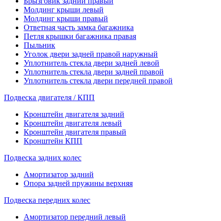
Брызговик задний правый
Молдинг крыши левый
Молдинг крыши правый
Ответная часть замка багажника
Петля крышки багажника правая
Пыльник
Уголок двери задней правой наружный
Уплотнитель стекла двери задней левой
Уплотнитель стекла двери задней правой
Уплотнитель стекла двери передней правой
Подвеска двигателя / КПП
Кронштейн двигателя задний
Кронштейн двигателя левый
Кронштейн двигателя правый
Кронштейн КПП
Подвеска задних колес
Амортизатор задний
Опора задней пружины верхняя
Подвеска передних колес
Амортизатор передний левый