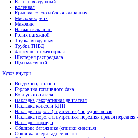
Клапан воздушный
Коленвал
Крышка головки блока клапанная
Маслозаборник
Маховик
Натяжитель цепи
Ролик натяжной
Трубка воздушная
Трубка ТНВД
Форсунка инжекторная
Шестерня распредвала
Щуп масляный
Кузов внутри
Воздуховод салона
Горловина топливного бака
Корпус отопителя
Накладка декоративная двигателя
Накладка консоли КПП
Накладка порога (внутренняя) передняя левая
Накладка порога (внутренняя) передняя правая передняя 
Накладка торпедо
Обшивка багажника (спинки сиденья)
Обшивка двери задней левой