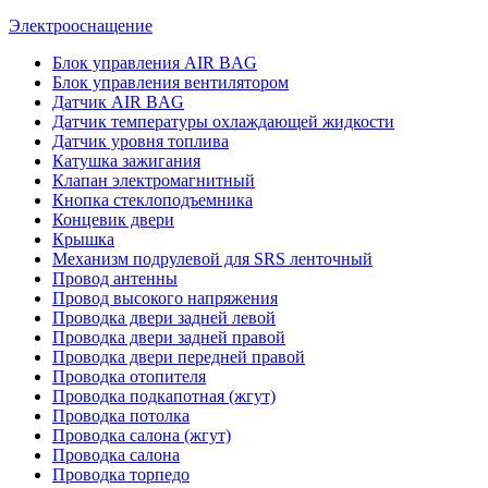
Электрооснащение
Блок управления AIR BAG
Блок управления вентилятором
Датчик AIR BAG
Датчик температуры охлаждающей жидкости
Датчик уровня топлива
Катушка зажигания
Клапан электромагнитный
Кнопка стеклоподъемника
Концевик двери
Крышка
Механизм подрулевой для SRS ленточный
Провод антенны
Провод высокого напряжения
Проводка двери задней левой
Проводка двери задней правой
Проводка двери передней правой
Проводка отопителя
Проводка подкапотная (жгут)
Проводка потолка
Проводка салона (жгут)
Проводка салона
Проводка торпедо