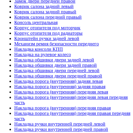
Замок двери передней правой
Коврик салона задний левый
Коврик салона задний правый
Коврик салона передний правый
Консоль центральная
Корпус отопителя под моторчик
Корпус отопителя под радиаторы
Кронштейн ручки задней левой
Механизм ремня безопасности переднего
Накладка консоли КПП
Накладка на рулевое колесо
Накладка обшивки двери задней левой
Накладка обшивки двери задней правой
Накладка обшивки двери передней левой
Накладка обшивки двери передней правой
Накладка порога (внутренняя) задняя левая
Накладка порога (внутренняя) задняя правая
Накладка порога (внутренняя) передняя левая
Накладка порога (внутренняя) передняя левая передняя
часть
Накладка порога (внутренняя) передняя правая
Накладка порога (внутренняя) передняя правая передняя
часть
Накладка ручки внутренней передней левой
Накладка ручки внутренней передней правой