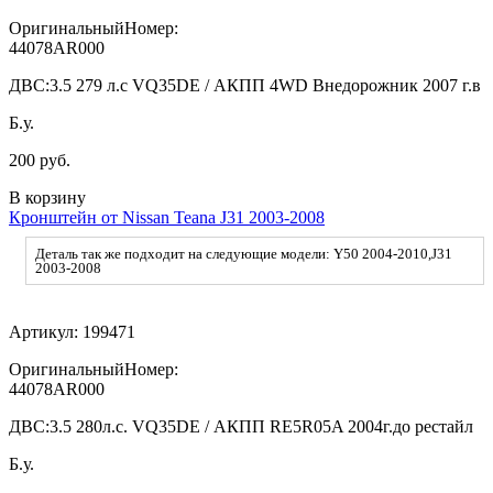
ОригинальныйНомер:
44078AR000
ДВС:
3.5 279 л.с VQ35DE / АКПП 4WD Внедорожник 2007 г.в
Б.у.
200 руб.
В корзину
Кронштейн от Nissan Teana J31 2003-2008
Деталь так же подходит на следующие модели: Y50 2004-2010,J31
2003-2008
Артикул:
199471
ОригинальныйНомер:
44078AR000
ДВС:
3.5 280л.с. VQ35DE / АКПП RE5R05A 2004г.до рестайл
Б.у.