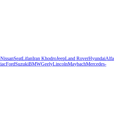
o
Nissan
Seat
Lifan
Iran Khodro
Jeep
Land Rover
Hyundai
Alfa
iac
Ford
Suzuki
BMW
Geely
Lincoln
Maybach
Mercedes-