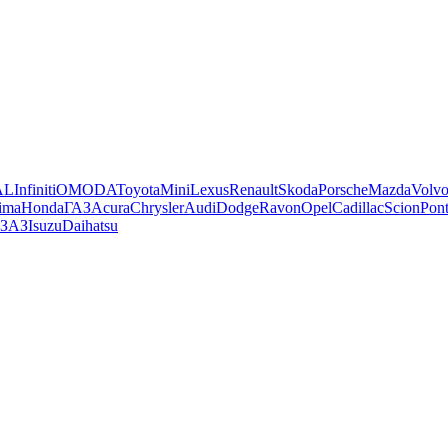
AL
Infiniti
OMODA
Toyota
Mini
Lexus
Renault
Skoda
Porsche
Mazda
Volv
ima
Honda
ГАЗ
Acura
Chrysler
Audi
Dodge
Ravon
Opel
Cadillac
Scion
Pont
ЗАЗ
Isuzu
Daihatsu