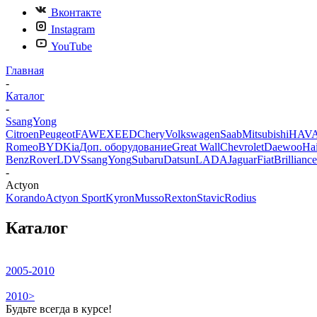
Вконтакте
Instagram
YouTube
Главная
-
Каталог
-
SsangYong
Citroen
Peugeot
FAW
EXEED
Chery
Volkswagen
Saab
Mitsubishi
HAV
Romeo
BYD
Kia
Доп. оборудование
Great Wall
Chevrolet
Daewoo
Ha
Benz
Rover
LDV
SsangYong
Subaru
Datsun
LADA
Jaguar
Fiat
Brilliance
-
Actyon
Korando
Actyon Sport
Kyron
Musso
Rexton
Stavic
Rodius
Каталог
2005-2010
2010>
Будьте всегда в курсе!