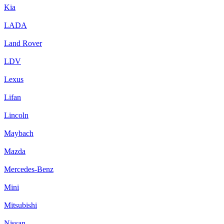
Kia
LADA
Land Rover
LDV
Lexus
Lifan
Lincoln
Maybach
Mazda
Mercedes-Benz
Mini
Mitsubishi
Nissan