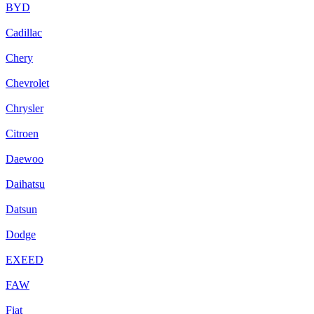
BYD
Cadillac
Chery
Chevrolet
Chrysler
Citroen
Daewoo
Daihatsu
Datsun
Dodge
EXEED
FAW
Fiat