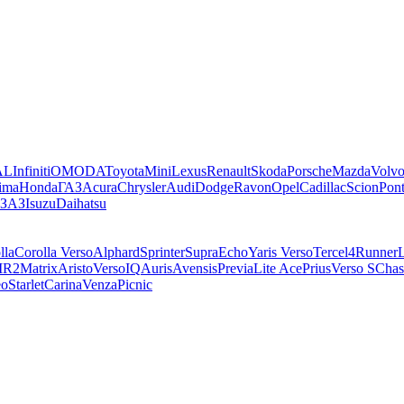
AL
Infiniti
OMODA
Toyota
Mini
Lexus
Renault
Skoda
Porsche
Mazda
Volv
ima
Honda
ГАЗ
Acura
Chrysler
Audi
Dodge
Ravon
Opel
Cadillac
Scion
Pont
ЗАЗ
Isuzu
Daihatsu
lla
Corolla Verso
Alphard
Sprinter
Supra
Echo
Yaris Verso
Tercel
4Runner
L
R2
Matrix
Aristo
Verso
IQ
Auris
Avensis
Previa
Lite Ace
Prius
Verso S
Chas
eo
Starlet
Carina
Venza
Picnic