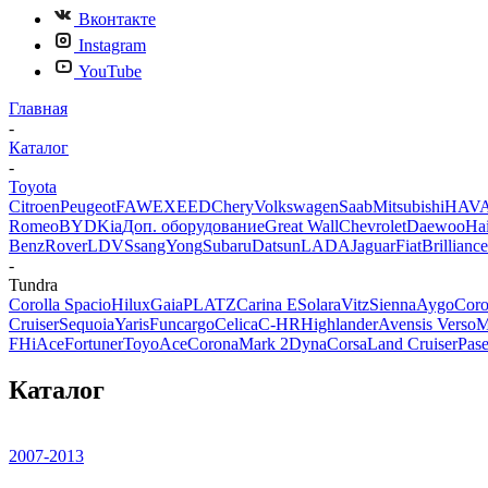
Вконтакте
Instagram
YouTube
Главная
-
Каталог
-
Toyota
Citroen
Peugeot
FAW
EXEED
Chery
Volkswagen
Saab
Mitsubishi
HAV
Romeo
BYD
Kia
Доп. оборудование
Great Wall
Chevrolet
Daewoo
Ha
Benz
Rover
LDV
SsangYong
Subaru
Datsun
LADA
Jaguar
Fiat
Brilliance
-
Tundra
Corolla Spacio
Hilux
Gaia
PLATZ
Carina E
Solara
Vitz
Sienna
Aygo
Coro
Cruiser
Sequoia
Yaris
Funcargo
Celica
C-HR
Highlander
Avensis Verso
M
F
HiAce
Fortuner
ToyoAce
Corona
Mark 2
Dyna
Corsa
Land Cruiser
Pas
Каталог
2007-2013