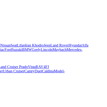
o
Nissan
Seat
Lifan
Iran Khodro
Jeep
Land Rover
Hyundai
Alfa
iac
Ford
Suzuki
BMW
Geely
Lincoln
Maybach
Mercedes-
and Cruiser Prado
Vista
RAV4
FJ
er
Urban Cruiser
Camry
Duet
Caldina
Model-