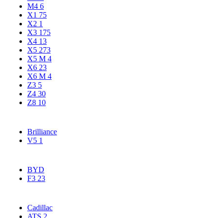
M4
6
X1
75
X2
1
X3
175
X4
13
X5
273
X5 М
4
X6
23
X6 M
4
Z3
5
Z4
30
Z8
10
Brilliance
V5
1
BYD
F3
23
Cadillac
ATS
2