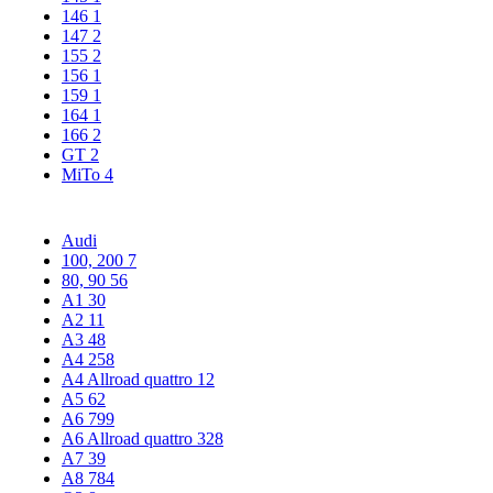
146
1
147
2
155
2
156
1
159
1
164
1
166
2
GT
2
MiTo
4
Audi
100, 200
7
80, 90
56
A1
30
A2
11
A3
48
A4
258
A4 Allroad quattro
12
A5
62
A6
799
A6 Allroad quattro
328
A7
39
A8
784