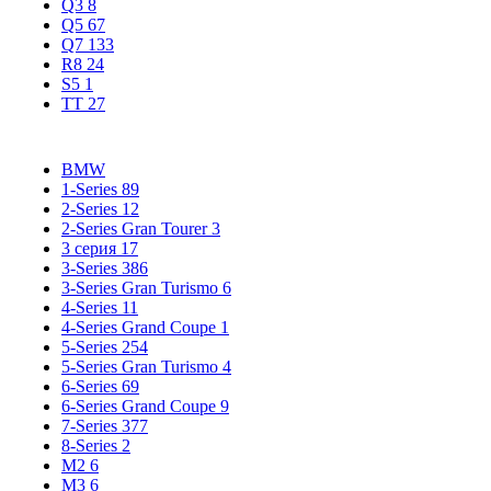
Q3
8
Q5
67
Q7
133
R8
24
S5
1
TT
27
BMW
1-Series
89
2-Series
12
2-Series Gran Tourer
3
3 серия
17
3-Series
386
3-Series Gran Turismo
6
4-Series
11
4-Series Grand Coupe
1
5-Series
254
5-Series Gran Turismo
4
6-Series
69
6-Series Grand Coupe
9
7-Series
377
8-Series
2
M2
6
M3
6