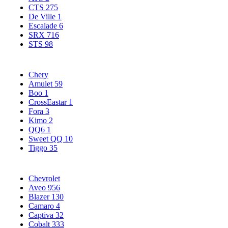
CTS
275
De Ville
1
Escalade
6
SRX
716
STS
98
Chery
Amulet
59
Boo
1
CrossEastar
1
Fora
3
Kimo
2
QQ6
1
Sweet QQ
10
Tiggo
35
Chevrolet
Aveo
956
Blazer
130
Camaro
4
Captiva
32
Cobalt
333