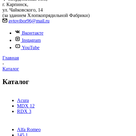
г. Карпинск,
ул. Чайковского, 14
(за зданием Хлопкопрядильной Фабрики)
avtovibor96@mail.ru
Вконтакте
Instagram
YouTube
Главная
-
Каталог
Каталог
Acura
MDX
12
RDX
3
Alfa Romeo
145
1