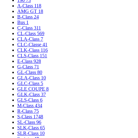
190
73
A-Сlass
118
AMG GT
18
B-Сlass
24
Bus
1
C-Сlass
311
CL-Сlass
569
CLA-Сlass
7
CLC-Сlasse
41
CLK-Сlass
116
CLS-Сlass
151
E-Сlass
928
G-Сlass
71
GL-Class
80
GLA-Class
10
GLC-Class
5
GLE COUPE
8
GLK-Class
37
GLS-Class
6
M-Class
434
R-Class
75
S-Class
1748
SL-Class
96
SLK-Class
65
SLR-Class
10