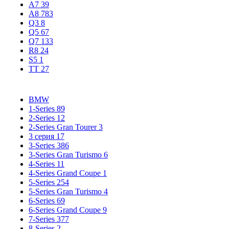
A7
39
A8
783
Q3
8
Q5
67
Q7
133
R8
24
S5
1
TT
27
BMW
1-Series
89
2-Series
12
2-Series Gran Tourer
3
3 серия
17
3-Series
386
3-Series Gran Turismo
6
4-Series
11
4-Series Grand Coupe
1
5-Series
254
5-Series Gran Turismo
4
6-Series
69
6-Series Grand Coupe
9
7-Series
377
8-Series
2