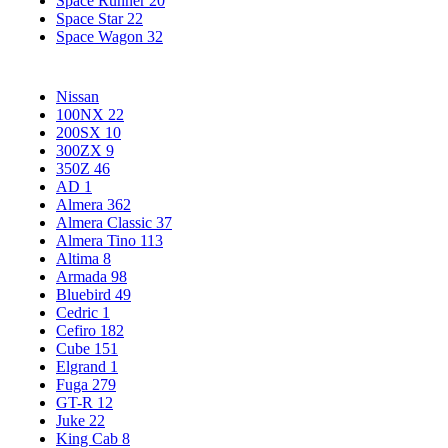
Space Runner
20
Space Star
22
Space Wagon
32
Nissan
100NX
22
200SX
10
300ZX
9
350Z
46
AD
1
Almera
362
Almera Classic
37
Almera Tino
113
Altima
8
Armada
98
Bluebird
49
Cedric
1
Cefiro
182
Cube
151
Elgrand
1
Fuga
279
GT-R
12
Juke
22
King Cab
8