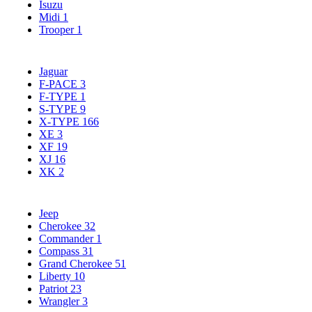
Isuzu
Midi
1
Trooper
1
Jaguar
F-PACE
3
F-TYPE
1
S-TYPE
9
X-TYPE
166
XE
3
XF
19
XJ
16
XK
2
Jeep
Cherokee
32
Commander
1
Compass
31
Grand Cherokee
51
Liberty
10
Patriot
23
Wrangler
3