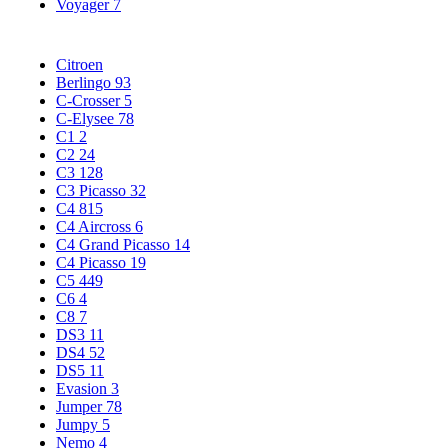
Voyager
7
Citroen
Berlingo
93
C-Crosser
5
C-Elysee
78
C1
2
C2
24
C3
128
C3 Picasso
32
C4
815
C4 Aircross
6
C4 Grand Picasso
14
C4 Picasso
19
C5
449
C6
4
C8
7
DS3
11
DS4
52
DS5
11
Evasion
3
Jumper
78
Jumpy
5
Nemo
4