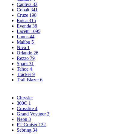
Captiva
32
Cobalt
341
Cruze
198
Epica
315
Evanda
36
Lacetti
1095
Lanos
44
Malibu
5
Niva
1
Orlando
26
Rezzo
79
Spark
31
Tahoe
4
Tracker
9
Trail Blazer
6
Chrysler
300C
1
Crossfire
4
Grand Voyager
2
Neon
3
PT Cruiser
122
Sebring
34