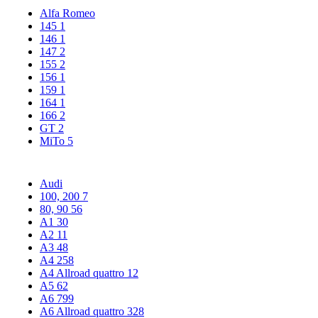
Alfa Romeo
145
1
146
1
147
2
155
2
156
1
159
1
164
1
166
2
GT
2
MiTo
5
Audi
100, 200
7
80, 90
56
A1
30
A2
11
A3
48
A4
258
A4 Allroad quattro
12
A5
62
A6
799
A6 Allroad quattro
328