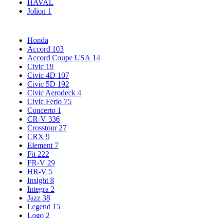
HAVAL
Jolion
1
Honda
Accord
103
Accord Coupe USA
14
Civic
19
Civic 4D
107
Civic 5D
192
Civic Aerodeck
4
Civic Ferio
75
Concerto
1
CR-V
336
Crosstour
27
CRX
9
Element
7
Fit
222
FR-V
29
HR-V
5
Insight
8
Integra
2
Jazz
38
Legend
15
Logo
2