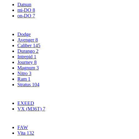
Datsun
mi-DO
8
on-DO
7
Dodge
Avenger
8
Caliber
145
Durango
2
Intrepid
1
Journey
8
Magnum
3
Nitro
3
Ram
1
Stratus
104
EXEED
VX (M36T)
7
FAW
Vita
132