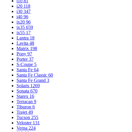
i10
81
i20
118
i30
347
i40
96
ix20
96
ix35
659
ix55
17
Lantra
18
Lavita
48
Matrix
198
Pony
97
Porter
37
S-Coupe
5
Santa Fe
64
Santa Fe Classic
60
Santa Fe Grand
3
Solaris
1269
Sonata
670
Starex
16
Terracan
9
Tiburon
6
Trajet
49
Tucson
255
Veloster
131
Verna
224