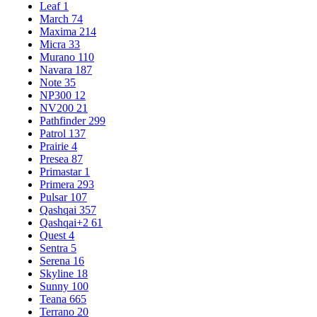
Leaf
1
March
74
Maxima
214
Micra
33
Murano
110
Navara
187
Note
35
NP300
12
NV200
21
Pathfinder
299
Patrol
137
Prairie
4
Presea
87
Primastar
1
Primera
293
Pulsar
107
Qashqai
357
Qashqai+2
61
Quest
4
Sentra
5
Serena
16
Skyline
18
Sunny
100
Teana
665
Terrano
20