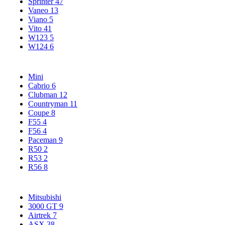
Sprinter
47
Vaneo
13
Viano
5
Vito
41
W123
5
W124
6
Mini
Cabrio
6
Clubman
12
Countryman
11
Coupe
8
F55
4
F56
4
Paceman
9
R50
2
R53
2
R56
8
Mitsubishi
3000 GT
9
Airtrek
7
ASX
38