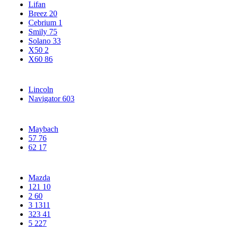
Lifan
Breez
20
Cebrium
1
Smily
75
Solano
33
X50
2
X60
86
Lincoln
Navigator
603
Maybach
57
76
62
17
Mazda
121
10
2
60
3
1311
323
41
5
227