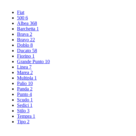
Fiat
500
6
Albea
368
Barchetta
1
Brava
2
Bravo
22
Doblo
8
Ducato
58
Fiorino
1
Grande Punto
10
Linea
7
Marea
2
Multipla
1
Palio
10
Panda
2
Punto
4
Scudo
1
Sedici
1
Stilo
3
Tempra
1
Tipo
2