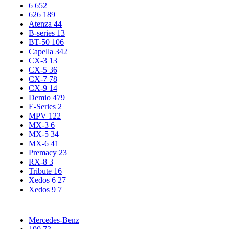
6
652
626
189
Atenza
44
B-series
13
BT-50
106
Capella
342
CX-3
13
CX-5
36
CX-7
78
CX-9
14
Demio
479
E-Series
2
MPV
122
MX-3
6
MX-5
34
MX-6
41
Premacy
23
RX-8
3
Tribute
16
Xedos 6
27
Xedos 9
7
Mercedes-Benz