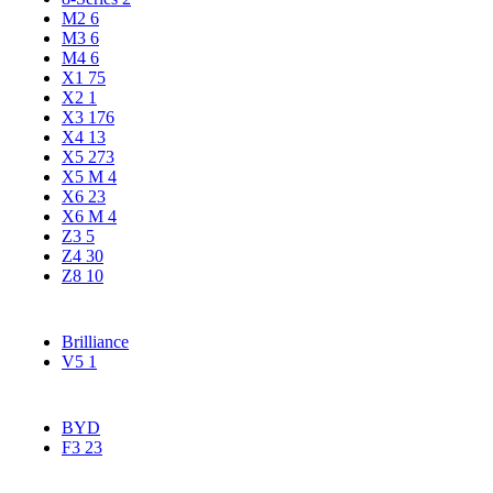
M2
6
M3
6
M4
6
X1
75
X2
1
X3
176
X4
13
X5
273
X5 М
4
X6
23
X6 M
4
Z3
5
Z4
30
Z8
10
Brilliance
V5
1
BYD
F3
23