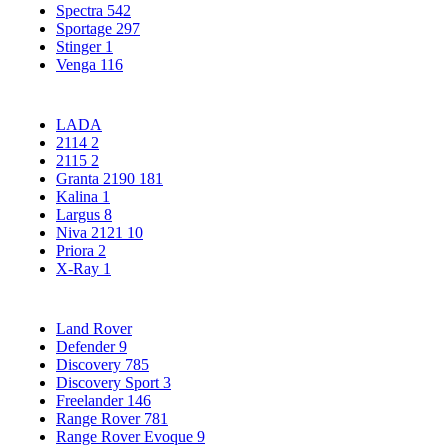
Spectra
542
Sportage
297
Stinger
1
Venga
116
LADA
2114
2
2115
2
Granta 2190
181
Kalina
1
Largus
8
Niva 2121
10
Priora
2
X-Ray
1
Land Rover
Defender
9
Discovery
785
Discovery Sport
3
Freelander
146
Range Rover
781
Range Rover Evoque
9