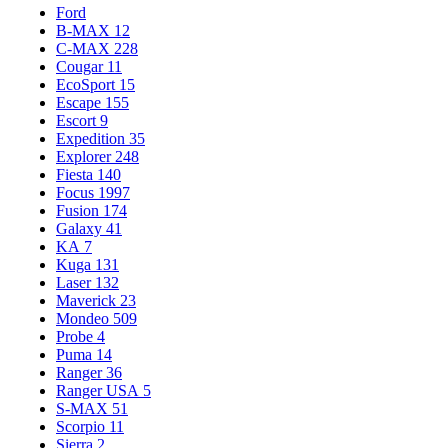
Ford
B-MAX
12
C-MAX
228
Cougar
11
EcoSport
15
Escape
155
Escort
9
Expedition
35
Explorer
248
Fiesta
140
Focus
1997
Fusion
174
Galaxy
41
KA
7
Kuga
131
Laser
132
Maverick
23
Mondeo
509
Probe
4
Puma
14
Ranger
36
Ranger USA
5
S-MAX
51
Scorpio
11
Sierra
2