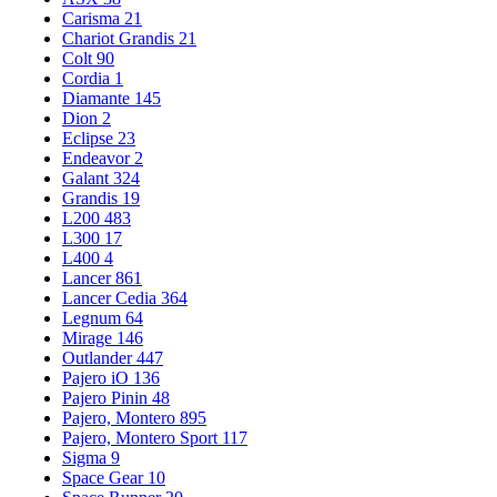
Carisma
21
Chariot Grandis
21
Colt
90
Cordia
1
Diamante
145
Dion
2
Eclipse
23
Endeavor
2
Galant
324
Grandis
19
L200
483
L300
17
L400
4
Lancer
861
Lancer Cedia
364
Legnum
64
Mirage
146
Outlander
447
Pajero iO
136
Pajero Pinin
48
Pajero, Montero
895
Pajero, Montero Sport
117
Sigma
9
Space Gear
10