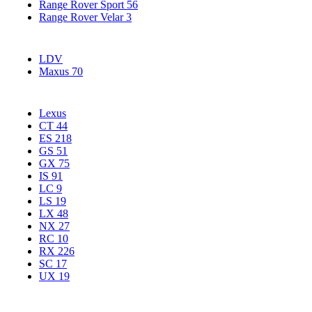
Range Rover Sport
56
Range Rover Velar
3
LDV
Maxus
70
Lexus
CT
44
ES
218
GS
51
GX
75
IS
91
LC
9
LS
19
LX
48
NX
27
RC
10
RX
226
SC
17
UX
19