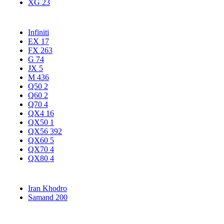
XG
23
Infiniti
EX
17
FX
263
G
74
JX
5
M
436
Q50
2
Q60
2
Q70
4
QX4
16
QX50
1
QX56
392
QX60
5
QX70
4
QX80
4
Iran Khodro
Samand
200