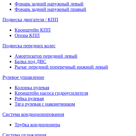
Фонарь задний наружный левый
Фонарь задний наружный правый
Подвеска двигателя / КПП
Кронштейн КПП
Опора КПП
Подвеска передних колес
Амортизатор передний левый
Балка под ДВС
Рычаг передний поперечный нижний левый
Рулевое управление
Колонка рулевая
Кронштейн насоса гидроусилителя
Рейка рулевая
Тяга рулевая с наконечником
Система кондиционирования
Трубка кондиционера
Система охлаждения