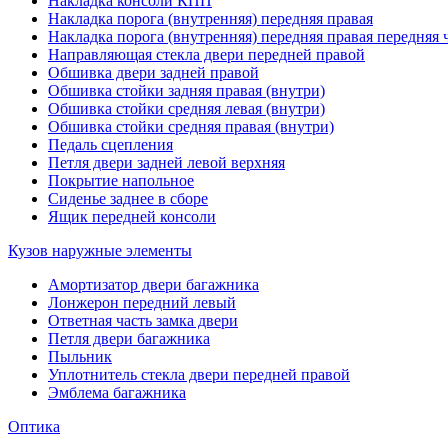
Накладка консоли КПП
Накладка порога (внутренняя) передняя правая
Накладка порога (внутренняя) передняя правая передняя 
Направляющая стекла двери передней правой
Обшивка двери задней правой
Обшивка стойки задняя правая (внутри)
Обшивка стойки средняя левая (внутри)
Обшивка стойки средняя правая (внутри)
Педаль сцепления
Петля двери задней левой верхняя
Покрытие напольное
Сиденье заднее в сборе
Ящик передней консоли
Кузов наружные элементы
Амортизатор двери багажника
Лонжерон передний левый
Ответная часть замка двери
Петля двери багажника
Пыльник
Уплотнитель стекла двери передней правой
Эмблема багажника
Оптика