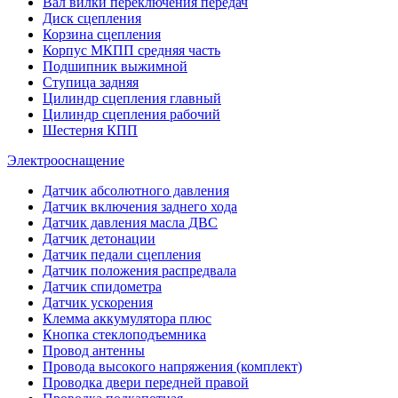
Вал вилки переключения передач
Диск сцепления
Корзина сцепления
Корпус МКПП средняя часть
Подшипник выжимной
Ступица задняя
Цилиндр сцепления главный
Цилиндр сцепления рабочий
Шестерня КПП
Электрооснащение
Датчик абсолютного давления
Датчик включения заднего хода
Датчик давления масла ДВС
Датчик детонации
Датчик педали сцепления
Датчик положения распредвала
Датчик спидометра
Датчик ускорения
Клемма аккумулятора плюс
Кнопка стеклоподъемника
Провод антенны
Провода высокого напряжения (комплект)
Проводка двери передней правой