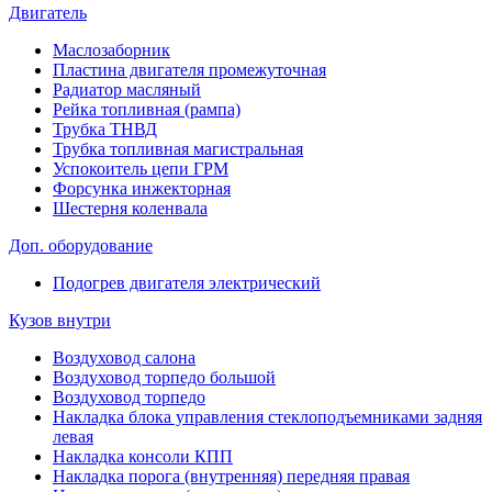
Двигатель
Маслозаборник
Пластина двигателя промежуточная
Радиатор масляный
Рейка топливная (рампа)
Трубка ТНВД
Трубка топливная магистральная
Успокоитель цепи ГРМ
Форсунка инжекторная
Шестерня коленвала
Доп. оборудование
Подогрев двигателя электрический
Кузов внутри
Воздуховод салона
Воздуховод торпедо большой
Воздуховод торпедо
Накладка блока управления стеклоподъемниками задняя
левая
Накладка консоли КПП
Накладка порога (внутренняя) передняя правая