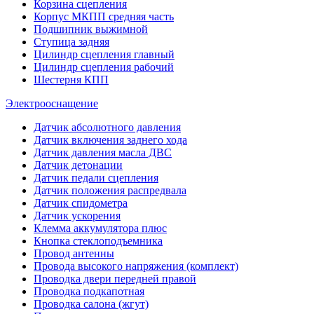
Корзина сцепления
Корпус МКПП средняя часть
Подшипник выжимной
Ступица задняя
Цилиндр сцепления главный
Цилиндр сцепления рабочий
Шестерня КПП
Электрооснащение
Датчик абсолютного давления
Датчик включения заднего хода
Датчик давления масла ДВС
Датчик детонации
Датчик педали сцепления
Датчик положения распредвала
Датчик спидометра
Датчик ускорения
Клемма аккумулятора плюс
Кнопка стеклоподъемника
Провод антенны
Провода высокого напряжения (комплект)
Проводка двери передней правой
Проводка подкапотная
Проводка салона (жгут)