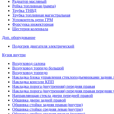
Радиатор масляный
Рейка топливная (рампа)
Трубка ТНВД
Трубка топливная магистральная
Успокоитель цепи ГРМ
Форсунка инжекторная
Шестерня коленвала
Доп. оборудование
Подогрев двигателя электрический
Кузов внутри
Воздуховод салона
Воздуховод торпедо большой
Воздуховод торпедо
Накладка блока управления стеклоподъемниками задняя 
Накладка консоли КПП
Накладка порога (внутренняя) передняя правая
Накладка порога (внутренняя) передняя правая передняя 
Направляющая стекла двери передней правой
Обшивка двери задней правой
Обшивка стойки задняя правая (внутри)
Обшивка стойки средняя левая (внутри)
Обшивка стойки средняя правая (внутри)