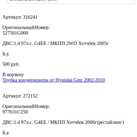
Артикул:
316241
ОригинальныйНомер:
527501G000
ДВС:
1.4 97л.с. G4EE / МКПП 2WD Хетчбек 2005г
Б.у.
500 руб.
В корзину
Трубка кондиционера от Hyundai Getz 2002-2010
Артикул:
272152
ОригинальныйНомер:
977631C250
ДВС:
1.4 97л.с. G4EE / МКПП Хетчбек 2006г(рестайлинг)
Б.у.