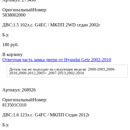
ОригинальныйНомер:
5838002000
ДВС:
1.5 102л.с. G4EC / МКПП 2WD седан 2002г
Б.у.
180 руб.
В корзину
Ответная часть замка двери от Hyundai Getz 2002-2010
Деталь так же подходит на следующие модели: 2000-2005,2006-
2010,2000-2012,2005> ,2007-2013,2002-2010
Артикул:
268926
ОригинальныйНомер:
813501C010
ДВС:
1.6 123л.с. G4FC / МКПП Седан 2012г
Б.у.