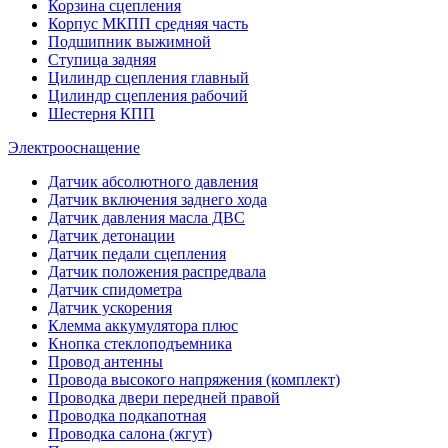
Корзина сцепления
Корпус МКПП средняя часть
Подшипник выжимной
Ступица задняя
Цилиндр сцепления главный
Цилиндр сцепления рабочий
Шестерня КПП
Электрооснащение
Датчик абсолютного давления
Датчик включения заднего хода
Датчик давления масла ДВС
Датчик детонации
Датчик педали сцепления
Датчик положения распредвала
Датчик спидометра
Датчик ускорения
Клемма аккумулятора плюс
Кнопка стеклоподъемника
Провод антенны
Провода высокого напряжения (комплект)
Проводка двери передней правой
Проводка подкапотная
Проводка салона (жгут)