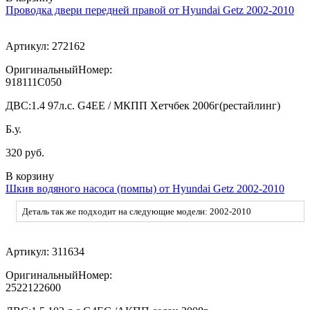
Проводка двери передней правой от Hyundai Getz 2002-2010
Артикул:
272162
ОригинальныйНомер:
918111C050
ДВС:
1.4 97л.с. G4EE / МКПП Хетчбек 2006г(рестайлинг)
Б.у.
320 руб.
В корзину
Шкив водяного насоса (помпы) от Hyundai Getz 2002-2010
Деталь так же подходит на следующие модели: 2002-2010
Артикул:
311634
ОригинальныйНомер:
2522122600