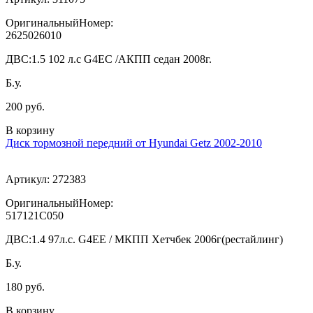
ОригинальныйНомер:
2625026010
ДВС:
1.5 102 л.с G4EC /АКПП седан 2008г.
Б.у.
200 руб.
В корзину
Диск тормозной передний от Hyundai Getz 2002-2010
Артикул:
272383
ОригинальныйНомер:
517121C050
ДВС:
1.4 97л.с. G4EE / МКПП Хетчбек 2006г(рестайлинг)
Б.у.
180 руб.
В корзину