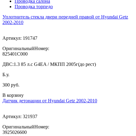
Проводка салона
Проводка торпедо
Уплотнитель стекла двери передней правой от Hyundai Getz
2002-2010
Артикул:
191747
ОригинальныйНомер:
825401C000
ДВС:
1.3 85 л.с G4EA / МКПП 2005г(до рест)
Б.у.
300 руб.
В корзину
Датчик детонации от Hyundai Getz 2002-2010
Артикул:
321937
ОригинальныйНомер:
3925026600