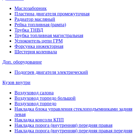
Маслозаборник
Пластина двигателя промежуточная
Радиатор масляный
Рейка топливная (рампа)
Трубка ТНВД
Трубка топливная магистральная
Успокоитель цепи ГРМ
Форсунка инжекторная
Шестерня коленвала
Доп. оборудование
Подогрев двигателя электрический
Кузов внутри
Воздуховод салона
Воздуховод торпедо большой
Воздуховод торпедо
Накладка блока управления стеклоподъемниками задняя
левая
Накладка консоли КПП
Накладка порога (внутренняя) передняя правая
Накладка порога (внутренняя) передняя правая передняя