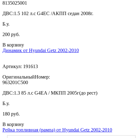
8135025001
ДВС:
1.5 102 л.с G4EC /АКПП седан 2008г.
Б.у.
200 руб.
В корзину
Динамик от Hyundai Getz 2002-2010
Артикул:
191613
ОригинальныйНомер:
963201C500
ДВС:
1.3 85 л.с G4EA / МКПП 2005г(до рест)
Б.у.
180 руб.
В корзину
Рейка топливная (рампа) от Hyundai Getz 2002-2010