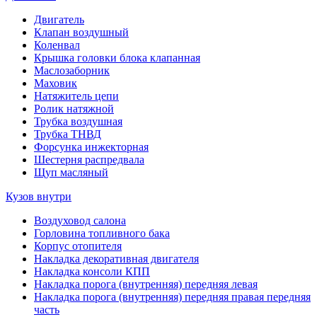
Двигатель
Клапан воздушный
Коленвал
Крышка головки блока клапанная
Маслозаборник
Маховик
Натяжитель цепи
Ролик натяжной
Трубка воздушная
Трубка ТНВД
Форсунка инжекторная
Шестерня распредвала
Щуп масляный
Кузов внутри
Воздуховод салона
Горловина топливного бака
Корпус отопителя
Накладка декоративная двигателя
Накладка консоли КПП
Накладка порога (внутренняя) передняя левая
Накладка порога (внутренняя) передняя правая передняя
часть