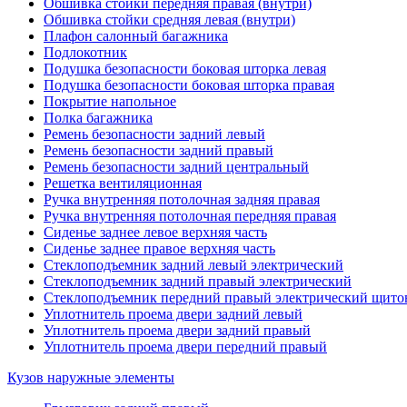
Обшивка стойки передняя правая (внутри)
Обшивка стойки средняя левая (внутри)
Плафон салонный багажника
Подлокотник
Подушка безопасности боковая шторка левая
Подушка безопасности боковая шторка правая
Покрытие напольное
Полка багажника
Ремень безопасности задний левый
Ремень безопасности задний правый
Ремень безопасности задний центральный
Решетка вентиляционная
Ручка внутренняя потолочная задняя правая
Ручка внутренняя потолочная передняя правая
Сиденье заднее левое верхняя часть
Сиденье заднее правое верхняя часть
Стеклоподъемник задний левый электрический
Стеклоподъемник задний правый электрический
Стеклоподъемник передний правый электрический щито
Уплотнитель проема двери задний левый
Уплотнитель проема двери задний правый
Уплотнитель проема двери передний правый
Кузов наружные элементы