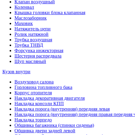
Клапан воздушный
Коленвал
Крышка головки блока клапанная
Маслозаборник
Маховик
Натяжитель цепи
Ролик натяжной
Трубка воздушная
Трубка ТНВД
Форсунка инжекторная
Шестерня распредвала
Щуп масляный
Кузов внутри
Воздуховод салона
Горловина топливного бака
Корпус отопителя
Накладка декоративная двигателя
Накладка консоли КПП
Накладка порога (внутренняя) передняя левая
Накладка порога (внутренняя) передняя правая передняя 
Накладка торпедо
Обшивка багажника (спинки сиденья)
Обшивка двери задней левой