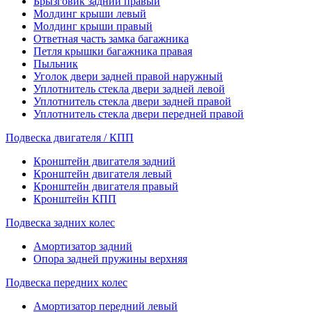
Брызговик задний правый
Молдинг крыши левый
Молдинг крыши правый
Ответная часть замка багажника
Петля крышки багажника правая
Пыльник
Уголок двери задней правой наружный
Уплотнитель стекла двери задней левой
Уплотнитель стекла двери задней правой
Уплотнитель стекла двери передней правой
Подвеска двигателя / КПП
Кронштейн двигателя задний
Кронштейн двигателя левый
Кронштейн двигателя правый
Кронштейн КПП
Подвеска задних колес
Амортизатор задний
Опора задней пружины верхняя
Подвеска передних колес
Амортизатор передний левый