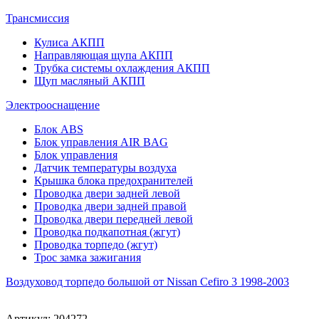
Трансмиссия
Кулиса АКПП
Направляющая щупа АКПП
Трубка системы охлаждения АКПП
Щуп масляный АКПП
Электрооснащение
Блок ABS
Блок управления AIR BAG
Блок управления
Датчик температуры воздуха
Крышка блока предохранителей
Проводка двери задней левой
Проводка двери задней правой
Проводка двери передней левой
Проводка подкапотная (жгут)
Проводка торпедо (жгут)
Трос замка зажигания
Воздуховод торпедо большой от Nissan Cefiro 3 1998-2003
Артикул:
204272