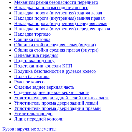
Механизм ремня безопасности переднего
Накладка на полозья сидения левого
Накладка порога (внутренняя) задняя левая
Накладка порога (внутренняя) задняя правая
Накладка порога (внутренняя) передняя левая
Накладка порога (внутренняя) передняя правая
Накладка торпедо
Обшивка потолка
Обшивка стойки средняя левая (внутри)
Обшивка стойки средняя правая (внутри)
Пепельница передняя
Подставка под ногу
Подстаканник консоли КПП
Подушка безопасности в рулевое колесо
Полка багажника
Рулевое колесо
Сиденье заднее верхняя часть
Сиденье заднее правое верхняя часть
Уплотнитель двери задней левой нижняя часть
Уплотнитель проема двери задний левый
Уплотнитель проема двери задний правый
Усилитель торпедо
Ящик передней консоли
Кузов наружные элементы