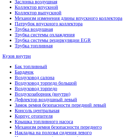
Заслонка воздушная
Коллектор впускной
Коллектор выпускной
Механизм изменения длины впускного коллектора
Патрубок впускного коллектора
Трубка воздушная
Трубка системы охлаждения
Трубка системы рециркуляции EGR
Трубка топливная
Кузов внутри
Бак топливный
Бардачок
Воздуховод салона
Воздуховод торпедо большой
Воздуховод торпедо
Воздухозаборник (внутри)
Дефлектор воздушный левый
Замок ремня безопасности передний левый
Консоль центральная
Корпус отопителя
Крышка топливного насоса
Механизм ремня безопасности переднего
Накладка на полозья сидения левого