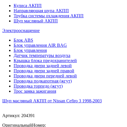
Кулиса АКПП
Направляющая щупа АКПП
Трубка системы охлаждения АКПП
Щуп масляный АКПП
Электрооснащение
Блок ABS
Блок управления AIR BAG
Блок управления
Датчик температуры воздуха
Крышка блока предохранителей
Проводка двери задней левой
Проводка двери задней правой
Проводка двери передней левой
Проводка подкапотная (жгут)
Проводка торпедо (жгут)
Трос замка зажигания
Щуп масляный АКПП от Nissan Cefiro 3 1998-2003
Артикул:
204391
ОригинальныйНомер: