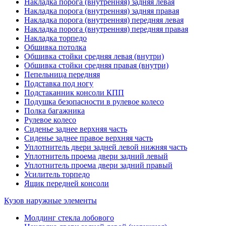
Накладка порога (внутренняя) задняя левая
Накладка порога (внутренняя) задняя правая
Накладка порога (внутренняя) передняя левая
Накладка порога (внутренняя) передняя правая
Накладка торпедо
Обшивка потолка
Обшивка стойки средняя левая (внутри)
Обшивка стойки средняя правая (внутри)
Пепельница передняя
Подставка под ногу
Подстаканник консоли КПП
Подушка безопасности в рулевое колесо
Полка багажника
Рулевое колесо
Сиденье заднее верхняя часть
Сиденье заднее правое верхняя часть
Уплотнитель двери задней левой нижняя часть
Уплотнитель проема двери задний левый
Уплотнитель проема двери задний правый
Усилитель торпедо
Ящик передней консоли
Кузов наружные элементы
Молдинг стекла лобового